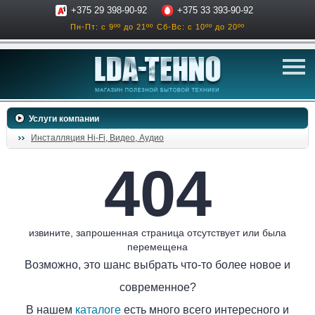
+375 29 398-90-92
+375 33 393-90-92
Пн-Пт: с 9ºº до 21ºº
Сб-Вс: с 10ºº до 20ºº
телевизоры
Услуги компании
аксессуары для тв
Инсталляция Hi-Fi, Видео, Аудио
звук и акустика
404
ресиверы, усилители
проигрыватели
климатехника
извините, запрошенная страница отсутствует или была
перемещена
отопительные котлы
Возможно, это шанс выбрать что-то более новое и
дом, сад, стройка
современное?
о нас
В нашем
каталоге
есть много всего интересного и