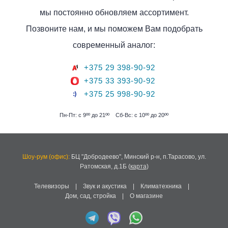
поиск
мы постоянно обновляем ассортимент.
Позвоните нам, и мы поможем Вам подобрать
современный аналог:
+375 29 398-90-92
+375 33 393-90-92
+375 25 998-90-92
Пн-Пт: с 9ºº до 21ºº
Сб-Вс: с 10ºº до 20ºº
Шоу-рум (офис):
БЦ "Добродеево",
Минский р-н, п.Тарасово, ул.
Ратомская, д.1Б
(
карта
)
Телевизоры
|
Звук и акустика
|
Климатехника
|
Дом, сад, стройка
|
О магазине