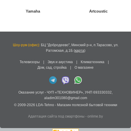
Yamaha
Artcoustic
Шоу-рум (офис):
БЦ "Добродеево",
Минский р-н, п.Тарасово, ул.
Ратомская, д.1Б
(
карта
)
Телевизоры
|
Звук и акустика
|
Климатехника
|
Дом, сад, стройка
|
О магазине
Оказание услуг -
ЧУП «ТЕХНОВИНЕР»
,
УНП 693330332
,
aladim301080@gmail.com
© 2009-2026
LDA-Tehno
- Магазин полезной бытовой техники
Адаптация сайта под смартфоны
-
onlime.by