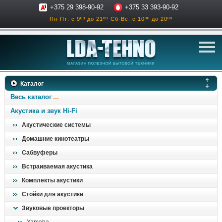
+375 29 398-90-92
+375 33 393-90-92
Пн-Пт: с 9ºº до 21ºº
Сб-Вс: с 10ºº до 20ºº
телевизоры
Каталог
аксессуары для тв
Весь каталог
звук и акустика
Акустика и звук Hi-Fi
Акустические системы
ресиверы, усилители
Домашние кинотеатры
проигрыватели
Сабвуферы
климатехника
Встраиваемая акустика
отопительные котлы
Комплекты акустики
дом, сад, стройка
Стойки для акустики
Звуковые проекторы
о нас