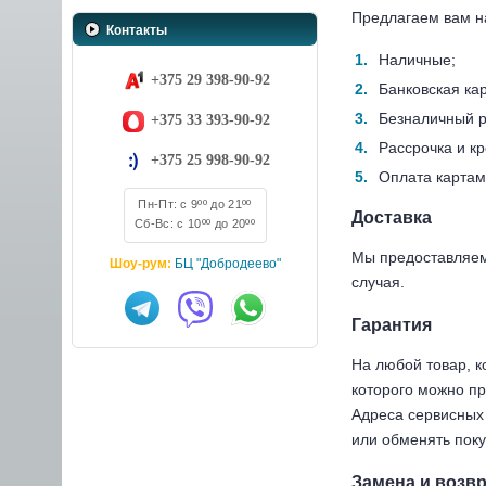
Предлагаем вам н
Контакты
Наличные;
+375 29 398-90-92
Банковская ка
Безналичный р
+375 33 393-90-92
Рассрочка и к
+375 25 998-90-92
Оплата картам
Пн-Пт: с 9ºº до 21ºº
Доставка
Сб-Вс: с 10ºº до 20ºº
Мы предоставляем 
Шоу-рум:
БЦ "Добродеево"
случая.
Гарантия
На любой товар, к
которого можно п
Адреса сервисных 
или обменять поку
Замена и возвр