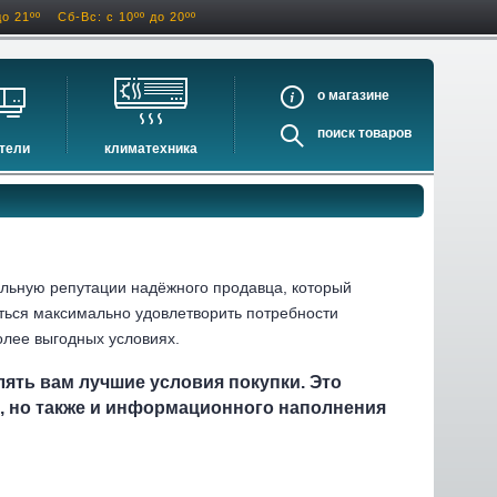
до 21ºº
Сб-Вс: с 10ºº до 20ºº
о
поиск
тели
климатехника
оигрыватели
кондиционеры
ели виниловых дисков
очистители и увлажнители воздуха
оигрыватели
осушители воздуха
ватели
водонагреватели электрические
ильную репутации надёжного продавца, который
водонагреватели газовые
иться максимально удовлетворить потребности
олее выгодных условиях.
бойлеры косвенного нагрева
инфракрасные обогреватели
ять вам лучшие условия покупки. Это
баки и ёмкости
и, но также и информационного наполнения
автоматика и принадлежности
отопительные котлы