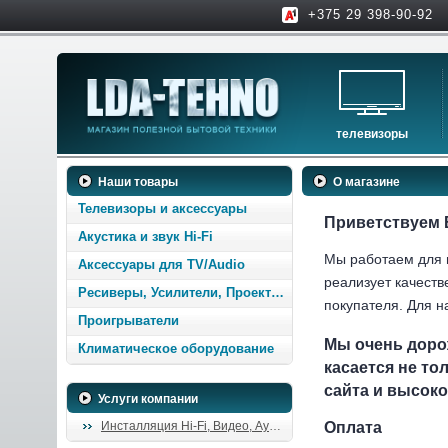
+375 29 398-90-92
телевизоры
телевизоры
Наши товары
О магазине
аксессуары для тв
Телевизоры и аксессуары
Приветствуем 
Акустика и звук Hi-Fi
Мы работаем для в
Аксессуары для TV/Audio
реализует качеств
Ресиверы, Усилители, Проекторы
покупателя. Для н
Проигрыватели
Мы очень доро
Климатическое оборудование
касается не то
сайта и высок
Услуги компании
Инсталляция Hi-Fi, Видео, Аудио
Оплата