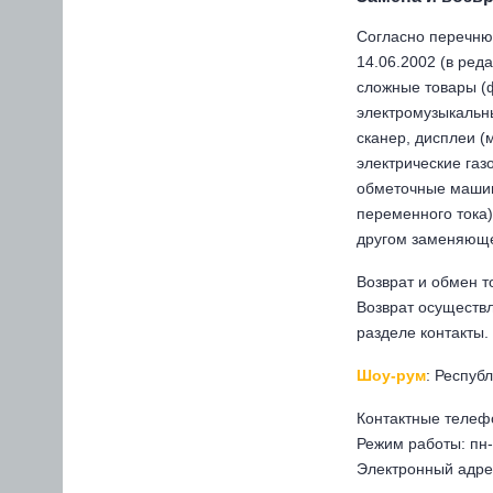
Согласно перечню
14.06.2002 (в ред
сложные товары (ф
электромузыкальны
сканер, дисплеи (
электрические га
обметочные машины
переменного тока)
другом заменяющем
Возврат и обмен т
Возврат осуществ
разделе контакты.
Шоу-рум
: Респуб
Контактные теле
Режим работы: пн-пт 
Электронный адре