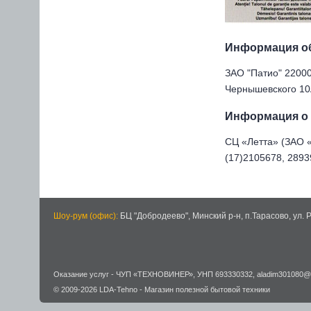
Информация о
ЗАО "Патио" 220005
Чернышевского 10А
Информация о 
СЦ «Летта» (ЗАО «Б
(17)2105678, 28939
Шоу-рум (офис):
БЦ "Добродеево",
Минский р-н, п.Тарасово, ул. 
Оказание услуг -
ЧУП «ТЕХНОВИНЕР»
,
УНП 693330332
,
aladim301080@
© 2009-2026
LDA-Tehno
- Магазин полезной бытовой техники