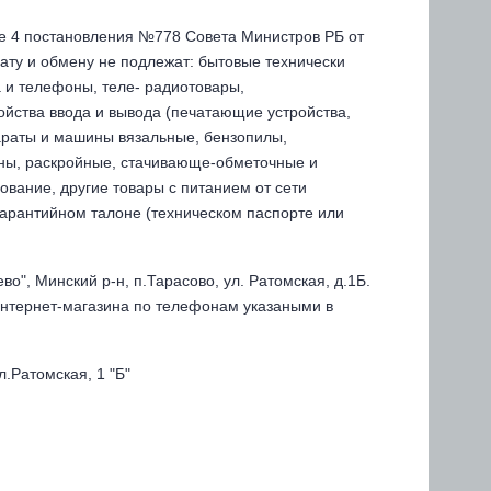
е 4 постановления №778 Совета Министров РБ от
рату и обмену не подлежат: бытовые технически
 и телефоны, теле- радиотовары,
ойства ввода и вывода (печатающие устройства,
параты и машины вязальные, бензопилы,
ины, раскройные, стачивающе-обметочные и
вание, другие товары с питанием от сети
гарантийном талоне (техническом паспорте или
", Минский р-н, п.Тарасово, ул. Ратомская, д.1Б.
нтернет-магазина по телефонам указаными в
л.Ратомская, 1 "Б"