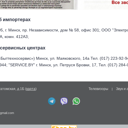
б импортерах
, г. Минск, пр. Независимости, дом № 58, офис 301; ООО ''Электрос
, комн. 412А3;
сервисных центрах
ыттехносервис») Минск, ул. Маяковского, 14а Тел. (017) 223-92-94(
44; "SERVICE.BY" г. Минск, ул. Петруся Бровки, 17, Тел. (017) 284-
Ратомская, д.1Б
(
карта
)
Телевизоры
Звук и 
|
gmail.com