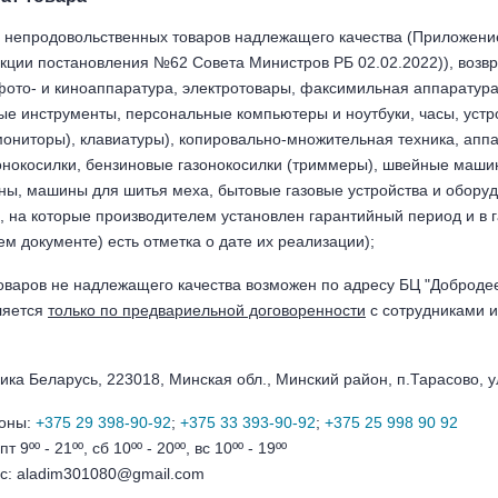
 непродовольственных товаров надлежащего качества (Приложени
акции постановления №62 Совета Министров РБ 02.02.2022)), возв
ото- и киноаппаратура, электротовары, факсимильная аппаратура
е инструменты, персональные компьютеры и ноутбуки, часы, устр
мониторы), клавиатуры), копировально-множительная техника, ап
зонокосилки, бензиновые газонокосилки (триммеры), швейные маш
, машины для шитья меха, бытовые газовые устройства и оборудо
, на которые производителем установлен гарантийный период и в 
 документе) есть отметка о дате их реализации);
оваров не надлежащего качества возможен по адресу БЦ "Добродеево
ляется
только по предвариельной договоренности
с сотрудниками и
лика Беларусь, 223018, Минская обл., Минский район, п.Тарасово, у
фоны:
+375 29 398-90-92
;
+375 33 393-90-92
;
+375 25 998 90 92
9ºº - 21ºº, сб 10ºº - 20ºº, вс 10ºº - 19ºº
с: aladim301080@gmail.com