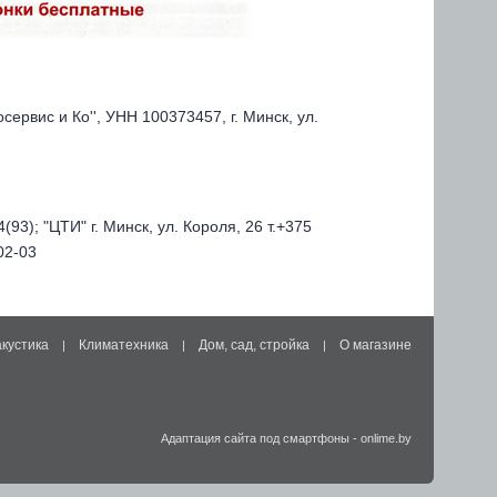
ервис и Кo'', УНН 100373457, г. Минск, ул.
93); "ЦТИ" г. Минск, ул. Короля, 26 т.+375
02-03
акустика
Климатехника
Дом, сад, стройка
О магазине
|
|
|
Адаптация сайта под смартфоны
-
onlime.by