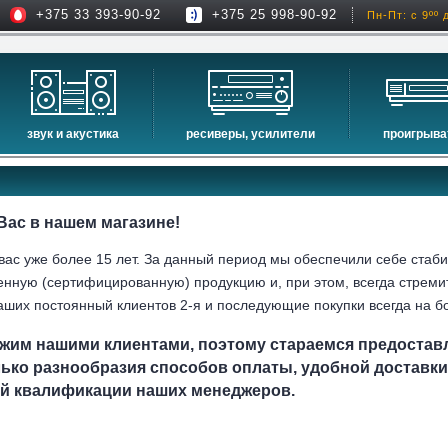
+375 33 393-90-92
+375 25 998-90-92
Пн-Пт: с 9ºº 
звук и акустика
ресиверы, усилители
проигрыва
hi-fi акустика
проекторы
сетевые пр
музыкальные центры
экраны для проекторов
проигрыват
Вас в нашем магазине!
домашние кинотеатры
интерактивные доски
blu-ray пр
сабвуферы
av-ресиверы
cd проигры
ас уже более 15 лет. За данный период мы обеспечили себе стаб
встраиваемая акустика
стерео ресиверы
енную (сертифицированную) продукцию и, при этом, всегда стрем
аших постоянный клиентов 2-я и последующие покупки всегда на б
комплекты акустики
усилители
стойки для акустики
преобразователи, накопители и др.
жим нашими клиентами, поэтому стараемся предоставл
звуковые проекторы
лько разнообразия способов оплаты, удобной доставк
ой квалификации наших менеджеров.
звуковые панели
шумоизоляция