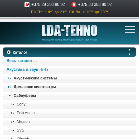
+375 29 398-90-92
+375 33 393-90-92
Пн-Пт: с 9ºº до 21ºº
Сб-Вс: с 10ºº до 20ºº
телевизоры
Каталог
аксессуары для тв
Весь каталог
звук и акустика
Акустика и звук Hi-Fi
Акустические системы
ресиверы, усилители
Домашние кинотеатры
проигрыватели
Сабвуферы
климатехника
Sony
отопительные котлы
Polk Audio
дом, сад, стройка
Mission
SVS
о нас