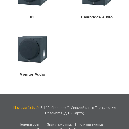
JBL
Cambridge Audio
Monitor Audio
Шоу-рум (офис):
БЦ "Добродеево",
Минский р-н, п.Тарасово, ул.
Ратомская, д.1Б
(
карта
)
Телевизоры
|
Звук и акустика
|
Климатехника
|