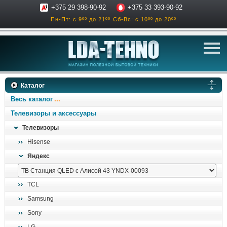
+375 29 398-90-92
+375 33 393-90-92
Пн-Пт: с 9ºº до 21ºº
Сб-Вс: с 10ºº до 20ºº
телевизоры
Каталог
аксессуары для тв
Весь каталог
звук и акустика
Телевизоры и аксессуары
Телевизоры
ресиверы, усилители
Hisense
проигрыватели
Яндекс
климатехника
отопительные котлы
TCL
дом, сад, стройка
Samsung
Sony
о нас