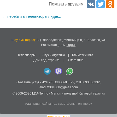
Показать друзьям:
перейти в телевизоры яндекс
←
Шоу-рум (офис):
БЦ "Добродеево",
Минский р-н, п.Тарасово, ул.
Ратомская, д.1Б
(
карта
)
Телевизоры
|
Звук и акустика
|
Климатехника
|
Дом, сад, стройка
|
О магазине
Оказание услуг -
ЧУП «ТЕХНОВИНЕР»
,
УНП 693330332
,
aladim301080@gmail.com
© 2009-2026
LDA-Tehno
- Магазин полезной бытовой техники
Адаптация сайта под смартфоны
-
onlime.by