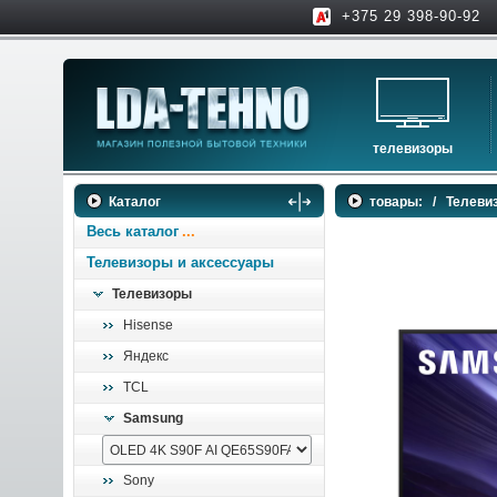
+375 29 398-90-92
телевизоры
телевизоры
Каталог
товары:
/
Телеви
аксессуары для тв
Весь каталог
Телевизоры и аксессуары
Телевизоры
Hisense
Яндекс
TCL
Samsung
Sony