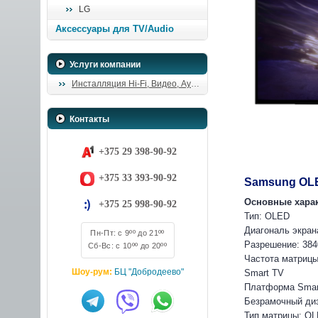
LG
Аксессуары для TV/Audio
Услуги компании
Инсталляция Hi-Fi, Видео, Аудио
Контакты
+375 29 398-90-92
+375 33 393-90-92
Samsung OL
Основные хара
+375 25 998-90-92
Тип: OLED
Диагональ экрана
Пн-Пт: с 9ºº до 21ºº
Разрешение: 384
Сб-Вс: с 10ºº до 20ºº
Частота матрицы
Шоу-рум:
БЦ "Добродеево"
Smart TV
Платформа Smar
Безрамочный ди
Тип матрицы: O