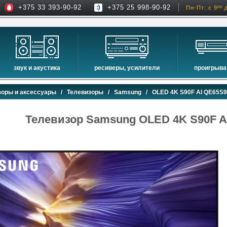
+375 33 393-90-92
+375 25 998-90-92
Пн-Пт: с 9ºº 
звук и акустика
ресиверы, усилители
проигрыва
hi-fi акустика
проекторы
сетевые пр
зоры и аксессуары
/
Телевизоры
/
Samsung
/ OLED 4K S90F AI QE65S
музыкальные центры
экраны для проекторов
проигрыват
домашние кинотеатры
интерактивные доски
blu-ray пр
Телевизор Samsung OLED 4K S90F 
сабвуферы
av-ресиверы
cd проигры
встраиваемая акустика
стерео ресиверы
комплекты акустики
усилители
стойки для акустики
преобразователи, накопители и др.
звуковые проекторы
звуковые панели
шумоизоляция