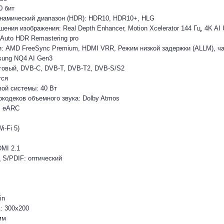
0 бит
намический диапазон (HDR): HDR10, HDR10+, HLG
ения изображения: Real Depth Enhancer, Motion Xcelerator 144 Гц, 4K AI 
 Auto HDR Remastering pro
: AMD FreeSync Premium, HDMI VRR, Режим низкой задержки (ALLM), ча
sung NQ4 AI Gen3
говый, DVB-C, DVB-T, DVB-T2, DVB-S/S2
тся
ой системы: 40 Вт
кодеков объемного звука: Dolby Atmos
I eARC
i-Fi 5)
MI 2.1
S/PDIF: оптический
in
: 300x200
мм