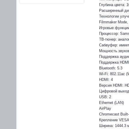
Глубина цвета: 1
Расширенный ди
Технологии улучш
Filmmaker Mode,
Игровые функции
Процессор: Sam
ТВ-тюнер: анало
Сабвуфер: имее
Мощность звуков
Поддержка аудио
Поддержка HDM
Bluetooth: 5.3
Wi-Fi: 802.11ac (W
HDMI: 4
Версия HDMI: HD
Цифровой выход 
USB: 2
Ethernet (LAN)
AirPlay
Chromecast Built-
Крепление VESA
Ширина: 1444.3 