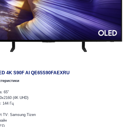
ED 4K S90F AI QE65S90FAEXRU
ктеристики
: 65"
0x2160 (4K UHD)
: 144 Гц
t TV: Samsung Tizen
зайн
LED