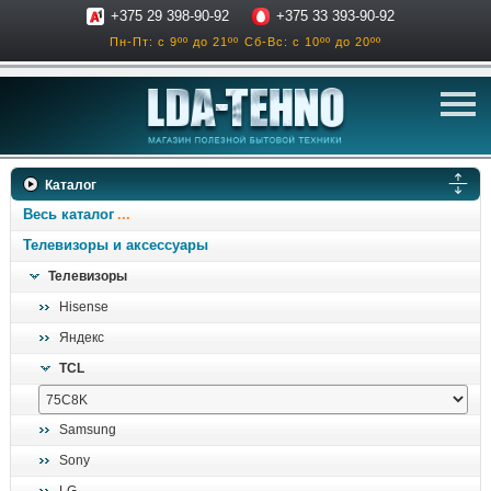
+375 29 398-90-92
+375 33 393-90-92
Пн-Пт: с 9ºº до 21ºº
Сб-Вс: с 10ºº до 20ºº
телевизоры
Каталог
аксессуары для тв
Весь каталог
звук и акустика
Телевизоры и аксессуары
Телевизоры
ресиверы, усилители
Hisense
проигрыватели
Яндекс
климатехника
TCL
отопительные котлы
дом, сад, стройка
Samsung
Sony
о нас