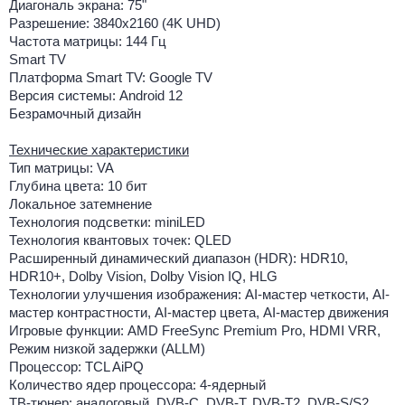
Диагональ экрана: 75"
Разрешение: 3840x2160 (4K UHD)
Частота матрицы: 144 Гц
Smart TV
Платформа Smart TV: Google TV
Версия системы: Android 12
Безрамочный дизайн
Технические характеристики
Тип матрицы: VA
Глубина цвета: 10 бит
Локальное затемнение
Технология подсветки: miniLED
Технология квантовых точек: QLED
Расширенный динамический диапазон (HDR): HDR10,
HDR10+, Dolby Vision, Dolby Vision IQ, HLG
Технологии улучшения изображения: AI-мастер четкости, AI-
мастер контрастности, AI-мастер цвета, AI-мастер движения
Игровые функции: AMD FreeSync Premium Pro, HDMI VRR,
Режим низкой задержки (ALLM)
Процессор: TCL AiPQ
Количество ядер процессора: 4-ядерный
ТВ-тюнер: аналоговый, DVB-C, DVB-T, DVB-T2, DVB-S/S2