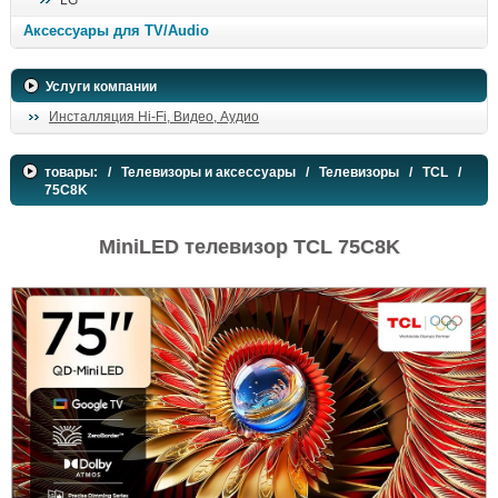
LG
поиск
Аксессуары для TV/Audio
Услуги компании
Инсталляция Hi-Fi, Видео, Аудио
товары:
/
Телевизоры и аксессуары
/
Телевизоры
/
TCL
/
75C8K
MiniLED телевизор TCL 75C8K