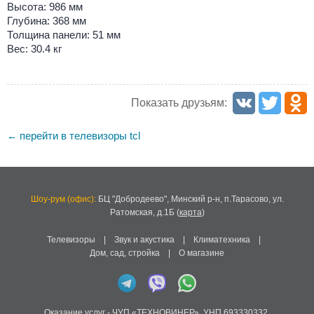
Высота: 986 мм
Глубина: 368 мм
Толщина панели: 51 мм
Вес: 30.4 кг
Показать друзьям:
перейти в телевизоры tcl
←
Шоу-рум (офис):
БЦ "Добродеево",
Минский р-н, п.Тарасово, ул.
Ратомская, д.1Б
(
карта
)
Телевизоры
|
Звук и акустика
|
Климатехника
|
Дом, сад, стройка
|
О магазине
Оказание услуг -
ЧУП «ТЕХНОВИНЕР»
,
УНП 693330332
,