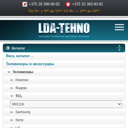
+375 29 398-90-92
+375 33 393-90-92
Пн-Пт: с 9ºº до 21ºº
Сб-Вс: с 10ºº до 20ºº
телевизоры
Каталог
аксессуары для тв
Весь каталог
звук и акустика
Телевизоры и аксессуары
Телевизоры
ресиверы, усилители
Hisense
проигрыватели
Яндекс
климатехника
TCL
отопительные котлы
дом, сад, стройка
Samsung
Sony
о нас