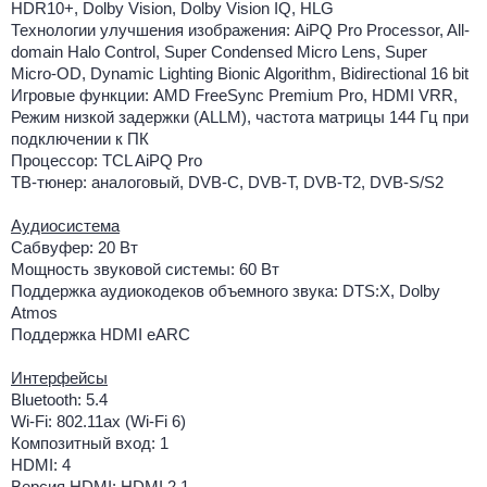
HDR10+, Dolby Vision, Dolby Vision IQ, HLG
Технологии улучшения изображения: AiPQ Pro Processor, All-
domain Halo Control, Super Condensed Micro Lens, Super
Micro-OD, Dynamic Lighting Bionic Algorithm, Bidirectional 16 bit
Игровые функции: AMD FreeSync Premium Pro, HDMI VRR,
Режим низкой задержки (ALLM), частота матрицы 144 Гц при
подключении к ПК
Процессор: TCL AiPQ Pro
ТВ-тюнер: аналоговый, DVB-C, DVB-T, DVB-T2, DVB-S/S2
Аудиосистема
Сабвуфер: 20 Вт
Мощность звуковой системы: 60 Вт
Поддержка аудиокодеков объемного звука: DTS:X, Dolby
Atmos
Поддержка HDMI eARC
Интерфейсы
Bluetooth: 5.4
Wi-Fi: 802.11ax (Wi-Fi 6)
Композитный вход: 1
HDMI: 4
Версия HDMI: HDMI 2.1