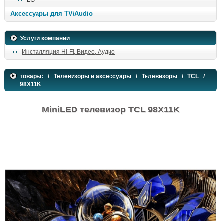
LG
поиск
Аксессуары для TV/Audio
Услуги компании
Инсталляция Hi-Fi, Видео, Аудио
товары:
/
Телевизоры и аксессуары
/
Телевизоры
/
TCL
/
98X11K
MiniLED телевизор TCL 98X11K