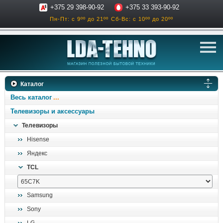
+375 29 398-90-92
+375 33 393-90-92
Пн-Пт: с 9ºº до 21ºº
Сб-Вс: с 10ºº до 20ºº
телевизоры
Каталог
аксессуары для тв
Весь каталог
звук и акустика
Телевизоры и аксессуары
Телевизоры
ресиверы, усилители
Hisense
проигрыватели
Яндекс
климатехника
TCL
отопительные котлы
дом, сад, стройка
Samsung
Sony
о нас