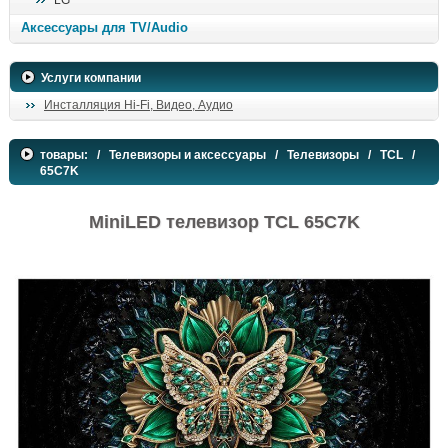
LG
поиск
Аксессуары для TV/Audio
Услуги компании
Инсталляция Hi-Fi, Видео, Аудио
товары:
/
Телевизоры и аксессуары
/
Телевизоры
/
TCL
/
65C7K
MiniLED телевизор TCL 65C7K