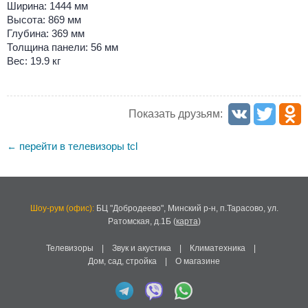
Ширина: 1444 мм
Высота: 869 мм
Глубина: 369 мм
Толщина панели: 56 мм
Вес: 19.9 кг
Показать друзьям:
перейти в телевизоры tcl
←
Шоу-рум (офис):
БЦ "Добродеево",
Минский р-н, п.Тарасово, ул.
Ратомская, д.1Б
(
карта
)
Телевизоры
|
Звук и акустика
|
Климатехника
|
Дом, сад, стройка
|
О магазине