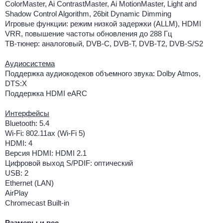
ColorMaster, Ai ContrastMaster, Ai MotionMaster, Light and
Shadow Control Algorithm, 26bit Dynamic Dimming
Игровые функции: режим низкой задержки (ALLM), HDMI
VRR, повышение частоты обновления до 288 Гц
ТВ-тюнер: аналоговый, DVB-C, DVB-T, DVB-T2, DVB-S/S2
Аудиосистема
Поддержка аудиокодеков объемного звука: Dolby Atmos,
DTS:X
Поддержка HDMI eARC
Интерфейсы
Bluetooth: 5.4
Wi-Fi: 802.11ax (Wi-Fi 5)
HDMI: 4
Версия HDMI: HDMI 2.1
Цифровой выход S/PDIF: оптический
USB: 2
Ethernet (LAN)
AirPlay
Chromecast Built-in
Размеры и вес