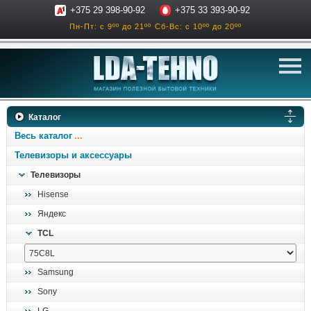
+375 29 398-90-92
+375 33 393-90-92
Пн-Пт: с 9ºº до 21ºº
Сб-Вс: с 10ºº до 20ºº
телевизоры
Каталог
аксессуары для тв
Весь каталог
звук и акустика
Телевизоры и аксессуары
Телевизоры
ресиверы, усилители
Hisense
проигрыватели
Яндекс
климатехника
TCL
отопительные котлы
дом, сад, стройка
Samsung
Sony
о нас