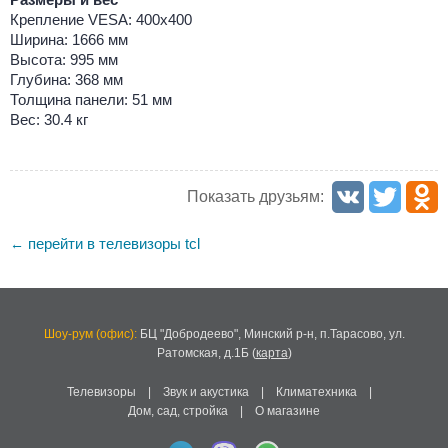
Крепление VESA: 400x400
Ширина: 1666 мм
Высота: 995 мм
Глубина: 368 мм
Толщина панели: 51 мм
Вес: 30.4 кг
Показать друзьям:
перейти в телевизоры tcl
←
Шоу-рум (офис):
БЦ "Добродеево",
Минский р-н, п.Тарасово, ул.
Ратомская, д.1Б
(
карта
)
Телевизоры
|
Звук и акустика
|
Климатехника
|
Дом, сад, стройка
|
О магазине