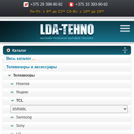
+375 29 398-90-92
+375 33 393-90-92
Пн-Пт: с 9ºº до 21ºº
Сб-Вс: с 10ºº до 20ºº
телевизоры
Каталог
аксессуары для тв
Весь каталог
звук и акустика
Телевизоры и аксессуары
Телевизоры
ресиверы, усилители
Hisense
проигрыватели
Яндекс
климатехника
TCL
отопительные котлы
дом, сад, стройка
Samsung
Sony
о нас