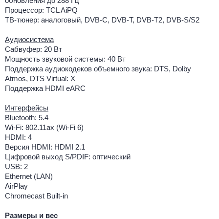
обновления до 288 Гц
Процессор: TCL AiPQ
ТВ-тюнер: аналоговый, DVB-C, DVB-T, DVB-T2, DVB-S/S2
Аудиосистема
Сабвуфер: 20 Вт
Мощность звуковой системы: 40 Вт
Поддержка аудиокодеков объемного звука: DTS, Dolby
Atmos, DTS Virtual: X
Поддержка HDMI eARC
Интерфейсы
Bluetooth: 5.4
Wi-Fi: 802.11ax (Wi-Fi 6)
HDMI: 4
Версия HDMI: HDMI 2.1
Цифровой выход S/PDIF: оптический
USB: 2
Ethernet (LAN)
AirPlay
Chromecast Built-in
Размеры и вес