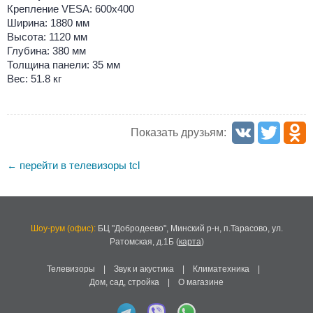
Крепление VESA: 600x400
Ширина: 1880 мм
Высота: 1120 мм
Глубина: 380 мм
Толщина панели: 35 мм
Вес: 51.8 кг
Показать друзьям:
перейти в телевизоры tcl
←
Шоу-рум (офис):
БЦ "Добродеево",
Минский р-н, п.Тарасово, ул.
Ратомская, д.1Б
(
карта
)
Телевизоры
|
Звук и акустика
|
Климатехника
|
Дом, сад, стройка
|
О магазине