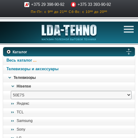
+375 29 398-90-92
+375 33 393-90-92
Пн-Пт: с 9ºº до 21ºº
Сб-Вс: с 10ºº до 20ºº
телевизоры
Каталог
аксессуары для тв
Весь каталог
звук и акустика
Телевизоры и аксессуары
Телевизоры
ресиверы, усилители
Hisense
проигрыватели
климатехника
Яндекс
отопительные котлы
TCL
дом, сад, стройка
Samsung
Sony
о нас