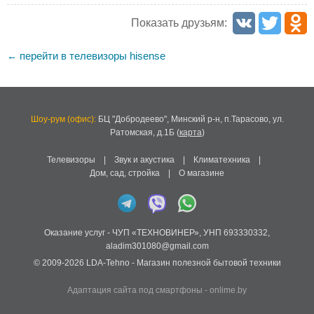
Показать друзьям:
перейти в телевизоры hisense
←
Шоу-рум (офис):
БЦ "Добродеево",
Минский р-н, п.Тарасово, ул.
Ратомская, д.1Б
(
карта
)
Телевизоры
|
Звук и акустика
|
Климатехника
|
Дом, сад, стройка
|
О магазине
Оказание услуг -
ЧУП «ТЕХНОВИНЕР»
,
УНП 693330332
,
aladim301080@gmail.com
© 2009-2026
LDA-Tehno
- Магазин полезной бытовой техники
Адаптация сайта под смартфоны
-
onlime.by