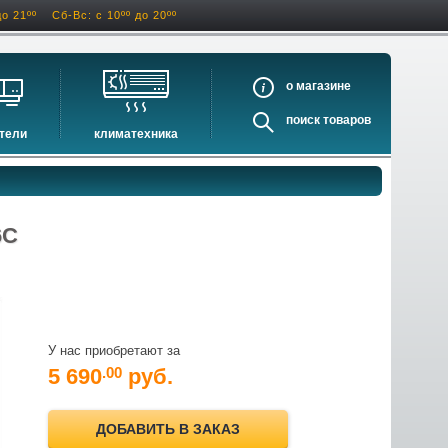
до 21ºº
Сб-Вс: с 10ºº до 20ºº
о
поиск
тели
климатехника
оигрыватели
кондиционеры
ели виниловых дисков
очистители и увлажнители воздуха
оигрыватели
осушители воздуха
6C
ватели
водонагреватели электрические
водонагреватели газовые
бойлеры косвенного нагрева
инфракрасные обогреватели
У нас приобретают за
баки и ёмкости
5 690
руб.
.00
автоматика и принадлежности
отопительные котлы
ДОБАВИТЬ В ЗАКАЗ