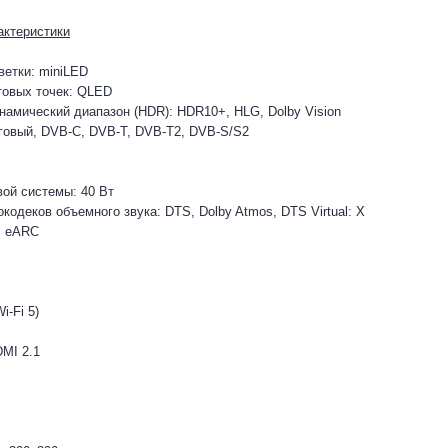
актеристики
ветки: miniLED
товых точек: QLED
амический диапазон (HDR): HDR10+, HLG, Dolby Vision
говый, DVB-C, DVB-T, DVB-T2, DVB-S/S2
ой системы: 40 Вт
кодеков объемного звука: DTS, Dolby Atmos, DTS Virtual: X
I eARC
i-Fi 5)
MI 2.1