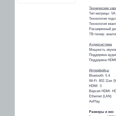
Технические хар
Тип матрицы: VA
Технология подс
Технология кван
Расширенный дин
ТВ-тюнер: анало
Аудиосистема
Мощность звуков
Поддержка аудио
Поддержка HDM
Интерфейсы
Bluetooth: 5.4
Wi-Fi: 802.11ax (W
HDMI: 3
Версия HDMI: HD
Ethernet (LAN)
AirPlay
Размеры и вес