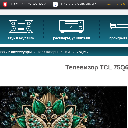
+375 33 393-90-92
+375 25 998-90-92
Пн-Пт: с 9ºº 
звук и акустика
ресиверы, усилители
проигрыва
hi-fi акустика
проекторы
сетевые пр
зоры и аксессуары
/
Телевизоры
/
TCL
/ 75Q6C
музыкальные центры
экраны для проекторов
проигрыват
домашние кинотеатры
интерактивные доски
blu-ray пр
Телевизор TCL 75Q
сабвуферы
av-ресиверы
cd проигры
встраиваемая акустика
стерео ресиверы
комплекты акустики
усилители
стойки для акустики
преобразователи, накопители и др.
звуковые проекторы
звуковые панели
шумоизоляция