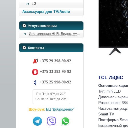
LG
Аксессуары для TV/Audio
Услуги компании
Инсталляция Hi-Fi, Видео, Аудио
Контакты
+375 29 398-90-92
+375 33 393-90-92
TCL 75Q6C
+375 25 998-90-92
Основные хара
Тип: miniLED
Пн-Пт: с 9ºº до 21ºº
Диагональ экрана
Сб-Вс: с 10ºº до 20ºº
Разрешение: 384
Частота матрицы
Шоу-рум:
БЦ "Добродеево"
Smart TV
Платформа Smart
Безрамочный ди