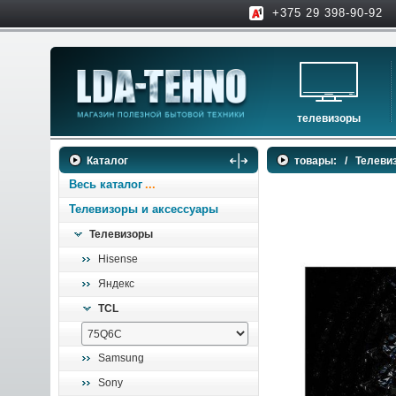
+375 29 398-90-92
телевизоры
телевизоры
Каталог
товары:
/
Телеви
аксессуары для тв
Весь каталог
Телевизоры и аксессуары
Телевизоры
Hisense
Яндекс
TCL
Samsung
Sony