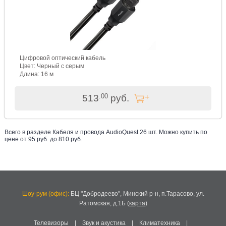
Цифровой оптический кабель
Цвет: Черный с серым
Длина: 16 м
.00
513
руб.
Всего в разделе
Кабеля и провода AudioQuest
26
шт. Можно купить по
цене от
95
руб. до
810
руб
.
Шоу-рум (офис):
БЦ "Добродеево",
Минский р-н, п.Тарасово, ул.
Ратомская, д.1Б
(
карта
)
Телевизоры
|
Звук и акустика
|
Климатехника
|