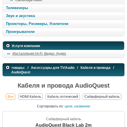
Cambridge Audio
поиск
Телевизоры
Звук и акустика
Проекторы, Ресиверы, Усилители
Проигрыватели
Услуги компании
Инсталляция Hi-Fi, Видео, Аудио
товары:
/
Аксессуары для TV/Audio
/
Кабеля и провода
/
AudioQuest
Кабеля и провода AudioQuest
Все
HDMI Кабель
Кабель оптический
Сабвуферный кабель
Сортировать
по:
цене
,
названию
Сабвуферный кабель
AudioQuest Black Lab 2m