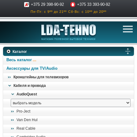
+375 29 398-90-92
+375 33 393-90-92
Пн-Пт: с 9ºº до 21ºº
Сб-Вс: с 10ºº до 20ºº
телевизоры
Каталог
аксессуары для тв
Весь каталог
звук и акустика
Аксессуары для TV/Audio
Кронштейны для телевизоров
ресиверы, усилители
Кабеля и провода
проигрыватели
AudioQuest
климатехника
отопительные котлы
Pro-Ject
дом, сад, стройка
Van Den Hul
Real Cable
о нас