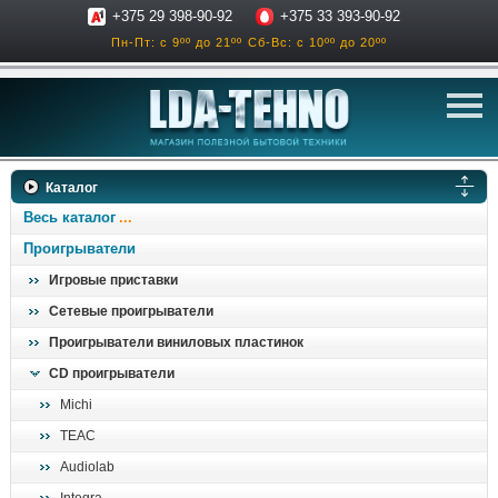
+375 29 398-90-92
+375 33 393-90-92
Пн-Пт: с 9ºº до 21ºº
Сб-Вс: с 10ºº до 20ºº
телевизоры
Каталог
аксессуары для тв
Весь каталог
звук и акустика
Проигрыватели
Игровые приставки
ресиверы, усилители
Сетевые проигрыватели
проигрыватели
Проигрыватели виниловых пластинок
климатехника
CD проигрыватели
отопительные котлы
Michi
дом, сад, стройка
TEAC
Audiolab
о нас