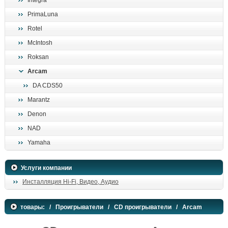
Integra
поиск
PrimaLuna
Rotel
McIntosh
Roksan
Arcam
DA CDS50
Marantz
Denon
NAD
Yamaha
Услуги компании
Инсталляция Hi-Fi, Видео, Аудио
товары:
/
Проигрыватели
/
CD проигрыватели
/ Arcam