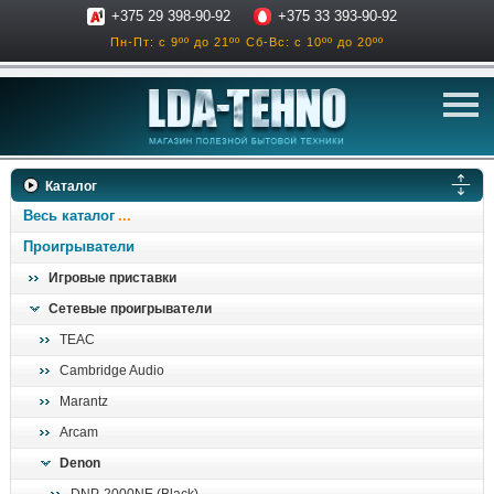
+375 29 398-90-92
+375 33 393-90-92
Пн-Пт: с 9ºº до 21ºº
Сб-Вс: с 10ºº до 20ºº
телевизоры
Каталог
аксессуары для тв
Весь каталог
звук и акустика
Проигрыватели
Игровые приставки
ресиверы, усилители
Сетевые проигрыватели
проигрыватели
TEAC
климатехника
Cambridge Audio
отопительные котлы
Marantz
дом, сад, стройка
Arcam
Denon
о нас