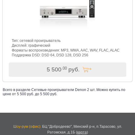
Тип: сетевой проигрыватель
Дисплей: графический
Форматы воспроизведения: MP3, WMA, AAC, WAV, FLAC, ALAC
Поддержка DSD: DSD 64, DSD 128, DSD 256
.00
5 500
руб.
Всего в разделе
Сетевые проигрыватели Denon
2
шт. Можно купить по
цене от
5 500
руб. до
5 500
руб
.
Шоу-рум (офис):
БЦ "Добродеево",
Минский р-н, п.Тарасово, ул.
Ратомская, д.1Б
(
карта
)