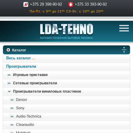
+375 29 398-90-92
+375 33 393-90-92
Пн-Пт: с 9ºº до 21ºº
Сб-Вс: с 10ºº до 20ºº
телевизоры
Каталог
аксессуары для тв
Весь каталог
звук и акустика
Проигрыватели
Игровые приставки
ресиверы, усилители
Сетевые проигрыватели
проигрыватели
Проигрыватели виниловых пластинок
климатехника
Denon
отопительные котлы
Sony
дом, сад, стройка
Audio-Technica
Clearaudio
о нас