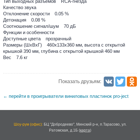
Тип выходных разъемов RCA-гнезда
Качество звука
Отклонение скорости 0.05 %
Детонация 0.08 %
Соотношение сигнал/шум 70 дБ
Функции и особенности
Доступные цвета прозрачный
Размеры (ШxВxГ) 460x133x360 мм, высота с открытой
крышкой 390 мм, глубина с открытой крышкой 460 мм
Вес 7.6 кг
Показать друзьям:
перейти в проигрыватели виниловых пластинок pro-ject
←
Шоу-рум (офис):
БЦ "Добродеево",
Минский р-н, п.Тарасово, ул.
Ратомская, д.1Б
(
карта
)