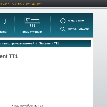
до 21ºº
Сб-Вс: с 10ºº до 20ºº
о
поиск
тели
климатехника
оигрыватели
кондиционеры
иловых проигрывателей
/ Statement TT1
ели виниловых дисков
очистители и увлажнители воздуха
оигрыватели
осушители воздуха
ent TT1
ватели
водонагреватели электрические
водонагреватели газовые
бойлеры косвенного нагрева
инфракрасные обогреватели
баки и ёмкости
автоматика и принадлежности
отопительные котлы
У нас приобретают за