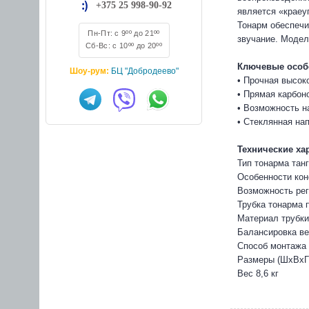
+375 25 998-90-92
является «краеу
Тонарм обеспечи
Пн-Пт: с 9ºº до 21ºº
звучание. Модел
Сб-Вс: с 10ºº до 20ºº
Ключевые особ
Шоу-рум:
БЦ "Добродеево"
• Прочная высок
• Прямая карбон
• Возможность н
• Стеклянная н
Технические ха
Тип тонарма тан
Особенности кон
Возможность ре
Трубка тонарма 
Материал трубки
Балансировка ве
Способ монтажа L
Размеры (ШхВхГ
Вес 8,6 кг