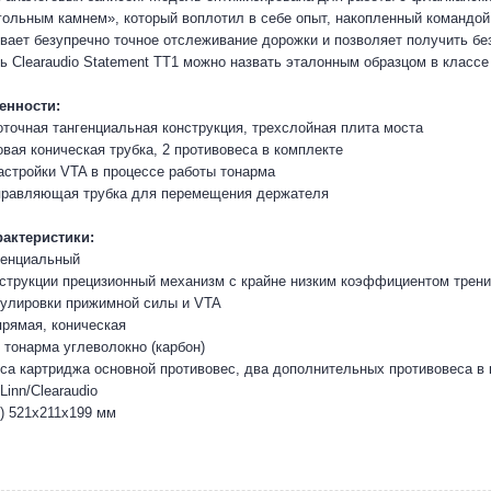
гольным камнем», который воплотил в себе опыт, накопленный командой 
вает безупречно точное отслеживание дорожки и позволяет получить бе
ь Clearaudio Statement TT1 можно назвать эталонным образцом в классе
енности:
оточная тангенциальная конструкция, трехслойная плита моста
овая коническая трубка, 2 противовеса в комплекте
астройки VTA в процессе работы тонарма
аправляющая трубка для перемещения держателя
рактеристики:
генциальный
струкции прецизионный механизм с крайне низким коэффициентом трени
гулировки прижимной силы и VTA
прямая, коническая
 тонарма углеволокно (карбон)
са картриджа основной противовес, два дополнительных противовеса в ко
inn/Clearaudio
) 521х211х199 мм