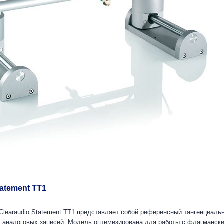
tatement TT1
Clearaudio Statement TT1 представляет собой референсный тангенциал
 аналоговых записей. Модель оптимизирована для работы с флагмански