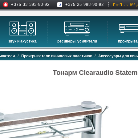
+375 33 393-90-92
+375 25 998-90-92
Пн-Пт: с 9ºº 
звук и акустика
ресиверы, усилители
проигрыва
hi-fi акустика
проекторы
сетевые пр
ыватели
/
Проигрыватели виниловых пластинок
/
Аксессуары для вин
музыкальные центры
экраны для проекторов
проигрыват
домашние кинотеатры
интерактивные доски
blu-ray пр
Тонарм Clearaudio Statem
сабвуферы
av-ресиверы
cd проигры
встраиваемая акустика
стерео ресиверы
комплекты акустики
усилители
стойки для акустики
преобразователи, накопители и др.
звуковые проекторы
звуковые панели
шумоизоляция