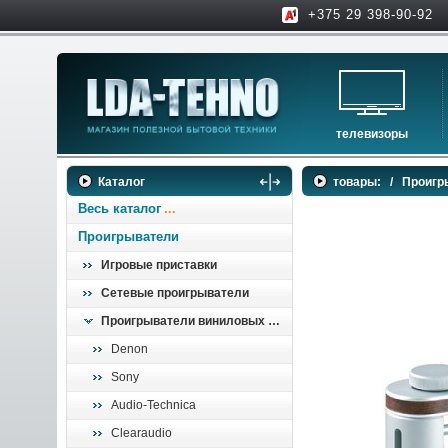
+375 29 398-90-92
телевизоры
телевизоры
Каталог
товары:
/
Проигр
аксессуары для тв
Весь каталог
Проигрыватели
Игровые приставки
Сетевые проигрыватели
Проигрыватели виниловых пластинок
Denon
Sony
Audio-Technica
Clearaudio