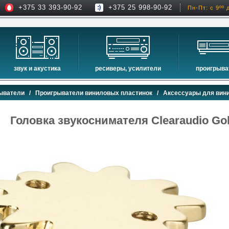
+375 33 393-90-92
+375 25 998-90-92
Пн-Пт: с 9ºº 
звук и акустика
ресиверы, усилители
проигрыва
hi-fi акустика
проекторы
сетевые пр
ыватели
/
Проигрыватели виниловых пластинок
/
Аксессуары для вин
музыкальные центры
экраны для проекторов
проигрыват
домашние кинотеатры
интерактивные доски
blu-ray пр
Головка звукоснимателя Clearaudio Gol
сабвуферы
av-ресиверы
cd проигры
встраиваемая акустика
стерео ресиверы
комплекты акустики
усилители
стойки для акустики
преобразователи, накопители и др.
звуковые проекторы
звуковые панели
шумоизоляция