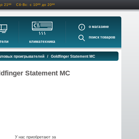
до 21ºº
Сб-Вс: с 10ºº до 20ºº
о
поиск
тели
климатехника
оигрыватели
кондиционеры
иловых проигрывателей
/ Goldfinger Statement MC
ели виниловых дисков
очистители и увлажнители воздуха
оигрыватели
осушители воздуха
dfinger Statement MC
ватели
водонагреватели электрические
водонагреватели газовые
бойлеры косвенного нагрева
инфракрасные обогреватели
баки и ёмкости
автоматика и принадлежности
отопительные котлы
У нас приобретают за