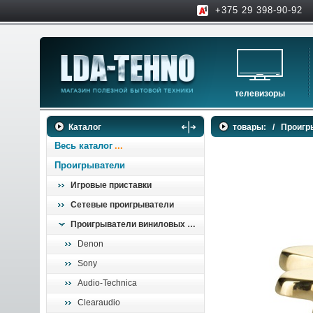
+375 29 398-90-92
телевизоры
телевизоры
Каталог
товары:
/
Проигр
аксессуары для тв
Весь каталог
Проигрыватели
Игровые приставки
Сетевые проигрыватели
Проигрыватели виниловых пластинок
Denon
Sony
Audio-Technica
Clearaudio