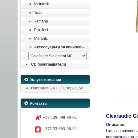
McIntosh
Teac
Yamaha
Pro-Ject
Marantz
Аксессуары для виниловых проигрывателей
CD проигрыватели
Услуги компании
Инсталляция Hi-Fi, Видео, Аудио
Контакты
Clearaudio G
+375 29 398-90-92
Описание:
+375 33 393-90-92
Головка звукосн
предназначена д