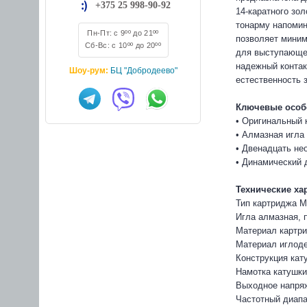
+375 25 998-90-92
14-каратного зо
тонарму напомин
Пн-Пт: с 9ºº до 21ºº
позволяет миним
Сб-Вс: с 10ºº до 20ºº
для выступающег
надежный контак
Шоу-рум:
БЦ "Добродеево"
естественность 
Ключевые особ
• Оригинальный 
• Алмазная игла
• Двенадцать не
• Динамический 
Технические ха
Тип картриджа 
Игла алмазная, 
Материал картри
Материал иглод
Конструкция кат
Намотка катушки
Выходное напряж
Частотный диапаз