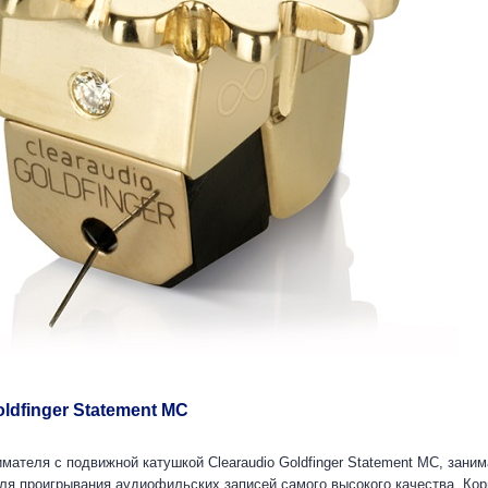
oldfinger Statement MC
имателя с подвижной катушкой Clearaudio Goldfinger Statement MC, за
ля проигрывания аудиофильских записей самого высокого качества. Кор