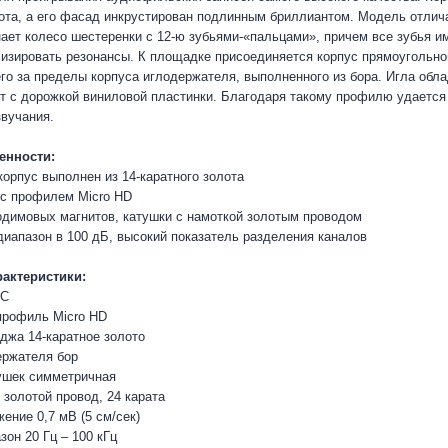
лота, а его фасад инкрустирован подлинным бриллиантом. Модель отлич
ает колесо шестеренки с 12-ю зубьями-«пальцами», причем все зубья и
изировать резонансы. К площадке присоединяется корпус прямоугольной
о за пределы корпуса иглодержателя, выполненного из бора. Игла обла
т с дорожкой виниловой пластинки. Благодаря такому профилю удается
звучания.
енности:
корпус выполнен из 14-каратного золота
 с профилем Micro HD
одимовых магнитов, катушки с намоткой золотым проводом
диапазон в 100 дБ, высокий показатель разделения каналов
рактеристики:
MС
профиль Micro HD
джа 14-каратное золото
ержателя бор
ушек симметричная
 золотой провод, 24 карата
ение 0,7 мВ (5 см/сек)
он 20 Гц – 100 кГц