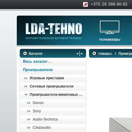
+375 29 398-90-92
телевизоры
телевизоры
Каталог
товары:
/
Проигр
аксессуары для тв
Весь каталог
Проигрыватели
Игровые приставки
Сетевые проигрыватели
Проигрыватели виниловых пластинок
Denon
Sony
Audio-Technica
Clearaudio