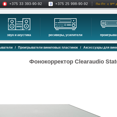
+375 33 393-90-92
+375 25 998-90-92
Пн-Пт: с 9ºº 
звук и акустика
ресиверы, усилители
проигрыва
hi-fi акустика
проекторы
сетевые пр
ыватели
/
Проигрыватели виниловых пластинок
/
Аксессуары для вин
музыкальные центры
экраны для проекторов
проигрыват
домашние кинотеатры
интерактивные доски
blu-ray пр
Фонокорректор Clearaudio Sta
сабвуферы
av-ресиверы
cd проигры
встраиваемая акустика
стерео ресиверы
комплекты акустики
усилители
стойки для акустики
преобразователи, накопители и др.
звуковые проекторы
звуковые панели
шумоизоляция