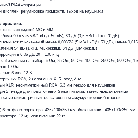
учной RIAA-коррекции
 дисплей, регулировка громкости, выход на наушники
теристики:
 типы картриджей MC и MM
/шум 90 дБ (5 мВ/1 кГц/+ 50 дБ), 80 дБ (0,5 мВ/1 кГц/+ 70 дБ)
монических искажений менее 0,0035% (5 мВ/1 кГц/+ 50 дБ), менее 0,015%
ления 54 дБ (1 кГц, MC-режим), 34 дБ (MM-режим)
ррекции ± 0,05 дБ/20 – 100 кГц
с 8 значений на выбор: 5 Ом, 25 Ом, 50 Ом, 100 Ом, 250 Ом, 500 Ом, 1 
анс 10 Ом
ение более 12 В
тричных RCA, 2 балансных XLR, вход Aux
й XLR, несимметричный RCA, 6,3 мм гнездо для наушников
ия 2 гнезда для подключения блока питания, заземляющая клемма
остью симметричный, со встроенной аккумуляторной батареей
 блок фонокорректора: 435х100х350 мм, блок питания: 435х100х350 мм
ректора: 12 кг, блок питания: 22 кг