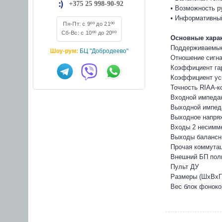
+375 25 998-90-92
• Возможность р
• Информативный
Пн-Пт: с 9ºº до 21ºº
Сб-Вс: с 10ºº до 20ºº
Основные харак
Поддерживаемые
Шоу-рум:
БЦ "Добродеево"
Отношение сигнал
Коэффициент гар
Коэффициент уси
Точность RIAA-ко
Входной импедан
Выходной импед
Выходное напряж
Входы 2 несимме
Выходы балансны
Прочая коммутац
Внешний БП полн
Пульт ДУ
Размеры (ШхВхГ)
Вес блок фонокор