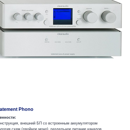
tatement Phono
енности:
онструкция, внешний БП со встроенным аккумулятором
ология схем (двойное моно), раздельное питание каналов