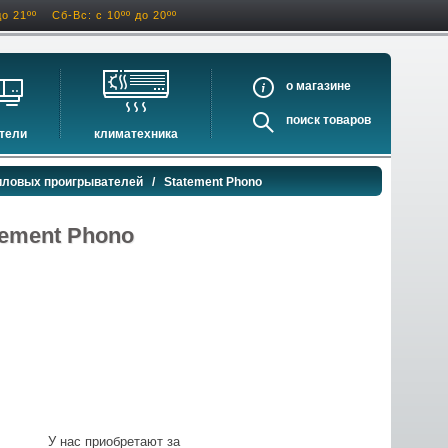
до 21ºº
Сб-Вс: с 10ºº до 20ºº
о
поиск
тели
климатехника
оигрыватели
кондиционеры
иловых проигрывателей
/ Statement Phono
ели виниловых дисков
очистители и увлажнители воздуха
оигрыватели
осушители воздуха
tement Phono
ватели
водонагреватели электрические
водонагреватели газовые
бойлеры косвенного нагрева
инфракрасные обогреватели
баки и ёмкости
автоматика и принадлежности
отопительные котлы
У нас приобретают за