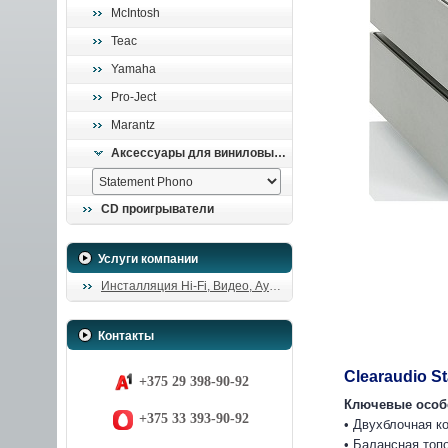
McIntosh
Teac
Yamaha
Pro-Ject
Marantz
Аксессуары для виниловых проигрывателей
CD проигрыватели
Услуги компании
Инсталляция Hi-Fi, Видео, Аудио
Контакты
Clearaudio S
+375 29 398-90-92
Ключевые особ
+375 33 393-90-92
• Двухблочная к
• Балансная топ