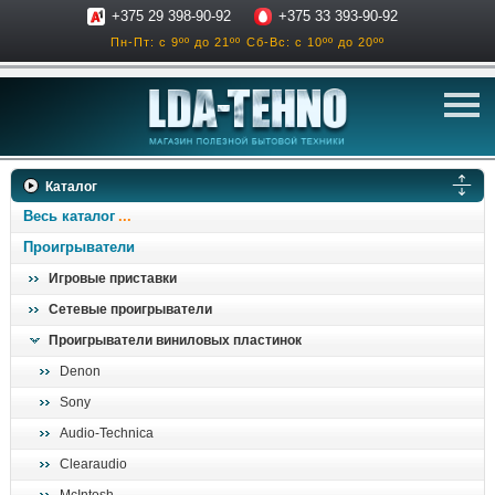
+375 29 398-90-92
+375 33 393-90-92
Пн-Пт: с 9ºº до 21ºº
Сб-Вс: с 10ºº до 20ºº
телевизоры
Каталог
аксессуары для тв
Весь каталог
звук и акустика
Проигрыватели
Игровые приставки
ресиверы, усилители
Сетевые проигрыватели
проигрыватели
Проигрыватели виниловых пластинок
климатехника
Denon
отопительные котлы
Sony
дом, сад, стройка
Audio-Technica
Clearaudio
о нас