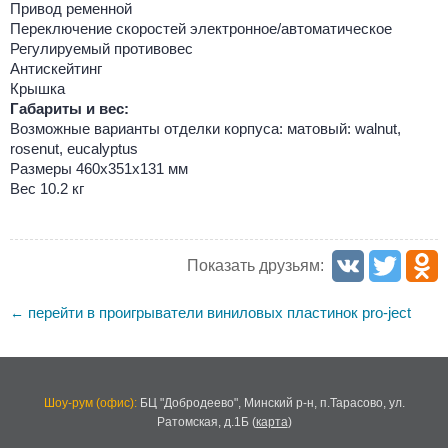
Привод ременной
Переключение скоростей электронное/автоматическое
Регулируемый противовес
Антискейтинг
Крышка
Габариты и вес:
Возможные варианты отделки корпуса: матовый: walnut,
rosenut, eucalyptus
Размеры 460x351x131 мм
Вес 10.2 кг
Показать друзьям:
перейти в проигрыватели виниловых пластинок pro-ject
←
Шоу-рум (офис):
БЦ "Добродеево",
Минский р-н, п.Тарасово, ул.
Ратомская, д.1Б
(
карта
)