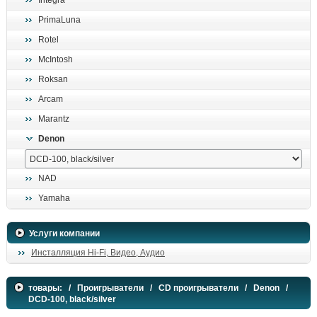
Integra
поиск
PrimaLuna
Rotel
McIntosh
Roksan
Arcam
Marantz
Denon
NAD
Yamaha
Услуги компании
Инсталляция Hi-Fi, Видео, Аудио
товары:
/
Проигрыватели
/
CD проигрыватели
/
Denon
/
DCD-100, black/silver