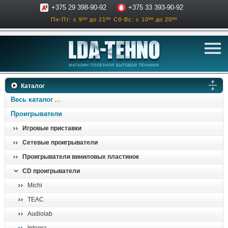
+375 29 398-90-92
+375 33 393-90-92
Пн-Пт: с 9ºº до 21ºº
Сб-Вс: с 10ºº до 20ºº
телевизоры
Каталог
аксессуары для тв
Весь каталог
звук и акустика
Проигрыватели
Игровые приставки
ресиверы, усилители
Сетевые проигрыватели
проигрыватели
Проигрыватели виниловых пластинок
климатехника
CD проигрыватели
отопительные котлы
Michi
дом, сад, стройка
TEAC
Audiolab
о нас