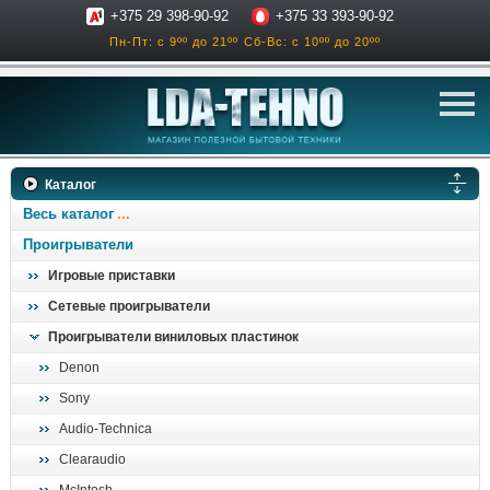
+375 29 398-90-92
+375 33 393-90-92
Пн-Пт: с 9ºº до 21ºº
Сб-Вс: с 10ºº до 20ºº
телевизоры
Каталог
аксессуары для тв
Весь каталог
звук и акустика
Проигрыватели
Игровые приставки
ресиверы, усилители
Сетевые проигрыватели
проигрыватели
Проигрыватели виниловых пластинок
климатехника
Denon
отопительные котлы
Sony
дом, сад, стройка
Audio-Technica
Clearaudio
о нас