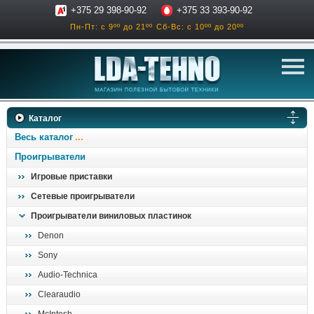
+375 29 398-90-92
+375 33 393-90-92
Пн-Пт: с 9ºº до 21ºº
Сб-Вс: с 10ºº до 20ºº
телевизоры
Каталог
аксессуары для тв
Весь каталог
звук и акустика
Проигрыватели
Игровые приставки
ресиверы, усилители
Сетевые проигрыватели
проигрыватели
Проигрыватели виниловых пластинок
климатехника
Denon
отопительные котлы
Sony
дом, сад, стройка
Audio-Technica
Clearaudio
о нас