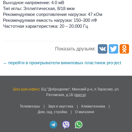
Выходное напряжение: 4.0 мВ
Тип иглы: Эллиптическая, 8/18 мкм
Рекомендуемое сопротивление нагрузки: 47 кОм
Рекомендуемая емкость нагрузки: 150–300 пФ
Частотная характеристика: 20 – 20.000 Гц
Показать друзьям:
перейти в проигрыватели виниловых пластинок pro-ject
←
Шоу-рум (офис):
БЦ "Добродеево",
Минский р-н, п.Тарасово, ул.
Ратомская, д.1Б
(
карта
)
Телевизоры
|
Звук и акустика
|
Климатехника
|
Дом, сад, стройка
|
О магазине