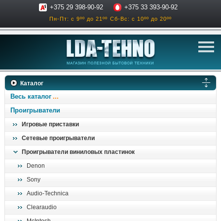
+375 29 398-90-92
+375 33 393-90-92
Пн-Пт: с 9ºº до 21ºº
Сб-Вс: с 10ºº до 20ºº
телевизоры
Каталог
аксессуары для тв
Весь каталог
звук и акустика
Проигрыватели
Игровые приставки
ресиверы, усилители
Сетевые проигрыватели
проигрыватели
Проигрыватели виниловых пластинок
климатехника
Denon
отопительные котлы
Sony
дом, сад, стройка
Audio-Technica
Clearaudio
о нас