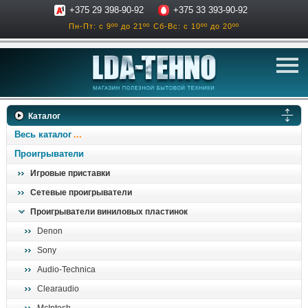
+375 29 398-90-92
+375 33 393-90-92
Пн-Пт: с 9ºº до 21ºº
Сб-Вс: с 10ºº до 20ºº
телевизоры
Каталог
аксессуары для тв
Весь каталог
звук и акустика
Проигрыватели
Игровые приставки
ресиверы, усилители
Сетевые проигрыватели
проигрыватели
Проигрыватели виниловых пластинок
климатехника
Denon
отопительные котлы
Sony
дом, сад, стройка
Audio-Technica
Clearaudio
о нас