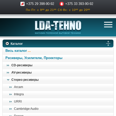
+375 29 398-90-92
+375 33 393-90-92
Пн-Пт: с 9ºº до 21ºº
Сб-Вс: с 10ºº до 20ºº
телевизоры
Каталог
аксессуары для тв
Весь каталог
звук и акустика
Ресиверы, Усилители, Проекторы
CD-ресиверы
ресиверы, усилители
AV-ресиверы
проигрыватели
Стерео ресиверы
климатехника
Arcam
отопительные котлы
Integra
дом, сад, стройка
URRI
Cambridge Audiо
о нас