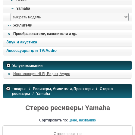
Denon
поиск
Yamaha
Усилители
Преобразователи, накопители и др.
Звук и акустика
Аксессуары для TV/Audio
Услуги компании
Инсталляция Hi-Fi, Видео, Аудио
товары:
/
Ресиверы, Усилители, Проекторы
/
Стерео
ресиверы
/ Yamaha
Стерео ресиверы Yamaha
Сортировать
по:
цене
,
названию
Стерео ресивер