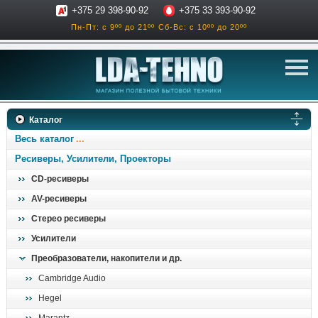
+375 29 398-90-92
+375 33 393-90-92
Пн-Пт: с 9ºº до 21ºº
Сб-Вс: с 10ºº до 20ºº
телевизоры
Каталог
аксессуары для тв
Весь каталог
звук и акустика
Ресиверы, Усилители, Проекторы
CD-ресиверы
ресиверы, усилители
AV-ресиверы
проигрыватели
Стерео ресиверы
климатехника
Усилители
отопительные котлы
Преобразователи, накопители и др.
дом, сад, стройка
Cambridge Audio
Hegel
о нас