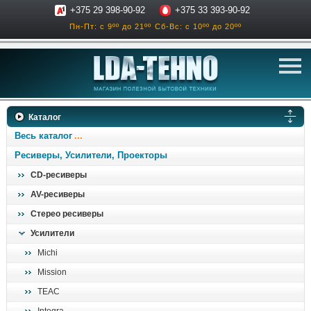
+375 29 398-90-92
+375 33 393-90-92
Пн-Пт: с 9ºº до 21ºº
Сб-Вс: с 10ºº до 20ºº
телевизоры
Каталог
аксессуары для тв
Весь каталог
звук и акустика
Ресиверы, Усилители, Проекторы
CD-ресиверы
ресиверы, усилители
AV-ресиверы
проигрыватели
Стерео ресиверы
климатехника
Усилители
отопительные котлы
Michi
дом, сад, стройка
Mission
TEAC
о нас