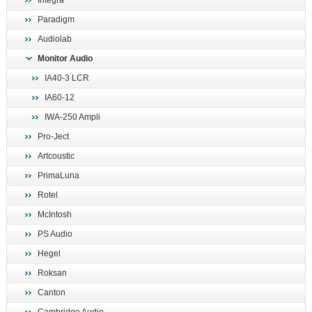
Integra
поиск
Paradigm
Audiolab
Monitor Audio
IA40-3 LCR
IA60-12
IWA-250 Ampli
Pro-Ject
Artcoustic
PrimaLuna
Rotel
McIntosh
PS Audio
Hegel
Roksan
Canton