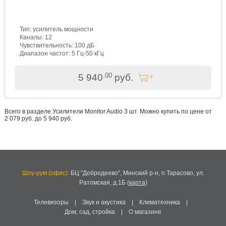
Тип: усилитель мощности
Каналы: 12
Чувствительность: 100 дБ
Диапазон частот: 5 Гц-50 кГц
.00
5 940
руб.
Всего в разделе
Усилители Monitor Audio
3
шт. Можно купить по цене от
2 079
руб. до
5 940
руб
.
Шоу-рум (офис):
БЦ "Добродеево",
Минский р-н, п.Тарасово, ул.
Ратомская, д.1Б
(
карта
)
Телевизоры
|
Звук и акустика
|
Климатехника
|
Дом, сад, стройка
|
О магазине