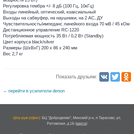
Регулировка тембра +/- 8 дБ (100 Гц, 10кГц)
Входы линейный, оптический, коаксиальный
Выходы на сабвуфер, на наушники, на 2 АС, ДУ
Чувствительность/импеданс линейного входа 70 мВ / 45 кОм
Дистанционное управление RC-1220
Потребляемая мощность 35 Вт / 0,2 Вт (Standby)
Цвет корпуса black/silver
Размеры (ШхВхГ) 200 x 86 x 240 мм
Вес 2,7 кг
Показать друзьям:
перейти в усилители denon
←
Шоу-рум (офис):
БЦ "Добродеево",
Минский р-н, п.Тарасово, ул.
Ратомская, д.1Б
(
карта
)