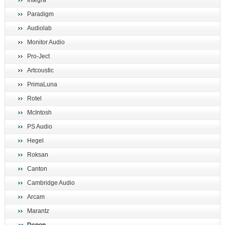
Integra
поиск
Paradigm
Audiolab
Monitor Audio
Pro-Ject
Artcoustic
PrimaLuna
Rotel
McIntosh
PS Audio
Hegel
Roksan
Canton
Cambridge Audio
Arcam
Marantz