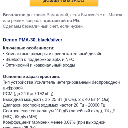
ДОБАВИТЬ В ЗАКАЗ
Бесплатно
доставим Вам домой, если Вы живёте в г.Минске,
или решим вопрос с
доставкой по РБ
.
Cделаем безналичный счёт, если нужен.
Denon PMA-30, black/silver
Ключевые особенности:
• Компактные размеры и привлекательный дизайн
• Bluetooth с поддержкой aptX и NFC
• Оптический и коаксиальный входы
Основные характеристики:
Тип устройства Усилитель интегрированный беспроводной
цифровой
PCM (до 24 бит / 192 кГц)
Выходная мощность 2 х 25 Вт (8 Ом), 2 х 40 Вт (4 Ом)
Диапазон воспроизводимых частот 20 Гц - 20000 Гц
Соотношение сигнал/шум 110 дБ (линейный вход), 74 дБ
(МС), 89 дБ (ММ)
Коэффициент гармоник менее 0,07% (при выходной
мощности 25 Вт)