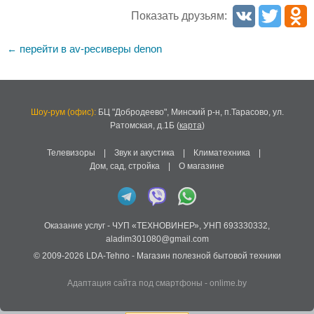
Показать друзьям:
перейти в av-ресиверы denon
←
Шоу-рум (офис):
БЦ "Добродеево",
Минский р-н, п.Тарасово, ул.
Ратомская, д.1Б
(
карта
)
Телевизоры
|
Звук и акустика
|
Климатехника
|
Дом, сад, стройка
|
О магазине
Оказание услуг -
ЧУП «ТЕХНОВИНЕР»
,
УНП 693330332
,
aladim301080@gmail.com
© 2009-2026
LDA-Tehno
- Магазин полезной бытовой техники
Адаптация сайта под смартфоны
-
onlime.by