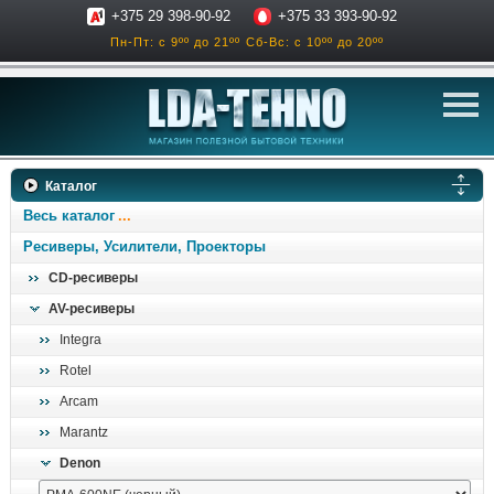
+375 29 398-90-92
+375 33 393-90-92
Пн-Пт: с 9ºº до 21ºº
Сб-Вс: с 10ºº до 20ºº
телевизоры
Каталог
аксессуары для тв
Весь каталог
звук и акустика
Ресиверы, Усилители, Проекторы
CD-ресиверы
ресиверы, усилители
AV-ресиверы
проигрыватели
Integra
климатехника
Rotel
отопительные котлы
Arcam
дом, сад, стройка
Marantz
Denon
о нас