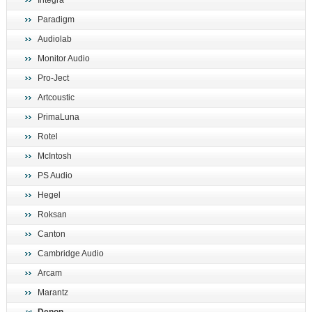
Integra
поиск
Paradigm
Audiolab
Monitor Audio
Pro-Ject
Artcoustic
PrimaLuna
Rotel
McIntosh
PS Audio
Hegel
Roksan
Canton
Cambridge Audio
Arcam
Marantz