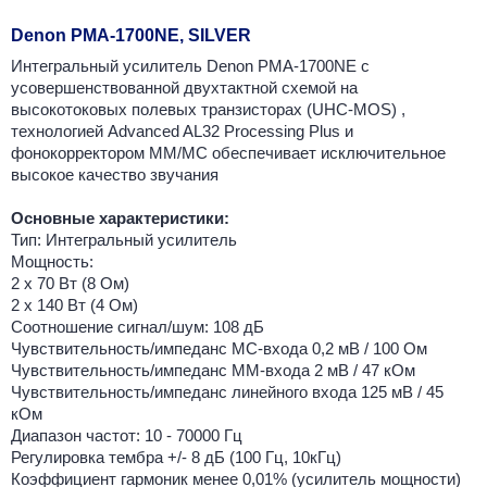
Denon PMA-1700NE, SILVER
Интегральный усилитель Denon PMA-1700NE с
усовершенствованной двухтактной схемой на
высокотоковых полевых транзисторах (UHC-MOS) ,
технологией Advanced AL32 Processing Plus и
фонокорректором MM/MC обеспечивает исключительное
высокое качество звучания
Основные характеристики:
Тип: Интегральный усилитель
Мощность:
2 х 70 Вт (8 Ом)
2 х 140 Вт (4 Ом)
Соотношение сигнал/шум: 108 дБ
Чувствительность/импеданс MC-входа 0,2 мВ / 100 Ом
Чувствительность/импеданс MM-входа 2 мВ / 47 кОм
Чувствительность/импеданс линейного входа 125 мВ / 45
кОм
Диапазон частот: 10 - 70000 Гц
Регулировка тембра +/- 8 дБ (100 Гц, 10кГц)
Коэффициент гармоник менее 0,01% (усилитель мощности)