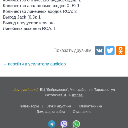
Количество аналоговых входов XLR: 1
Количество линейных входов RCA: 3
Выход Jack (6.3): 1
Выход предусилителя: да
Линейных выходов RCA: 1
Показать друзьям:
перейти в усилители audiolab
←
Шоу-рум (офис):
БЦ "Добродеево",
Минский р-н, п.Тарасово, ул.
Ратомская, д.1Б
(
карта
)
Телевизоры
|
Звук и акустика
|
Климатехника
|
Дом, сад, стройка
|
О магазине