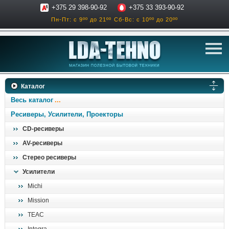
+375 29 398-90-92
+375 33 393-90-92
Пн-Пт: с 9ºº до 21ºº
Сб-Вс: с 10ºº до 20ºº
телевизоры
Каталог
аксессуары для тв
Весь каталог
звук и акустика
Ресиверы, Усилители, Проекторы
CD-ресиверы
ресиверы, усилители
AV-ресиверы
проигрыватели
Стерео ресиверы
климатехника
Усилители
отопительные котлы
Michi
дом, сад, стройка
Mission
TEAC
о нас