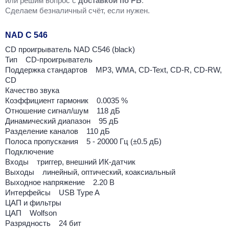
или решим вопрос с
доставкой по РБ
.
Cделаем безналичный счёт, если нужен.
NAD C 546
CD проигрыватель NAD C546 (black)
Тип CD-проигрыватель
Поддержка стандартов MP3, WMA, CD-Text, CD-R, CD-RW,
CD
Качество звука
Коэффициент гармоник 0.0035 %
Отношение сигнал/шум 118 дБ
Динамический диапазон 95 дБ
Разделение каналов 110 дБ
Полоса пропускания 5 - 20000 Гц (±0.5 дБ)
Подключение
Входы триггер, внешний ИК-датчик
Выходы линейный, оптический, коаксиальный
Выходное напряжение 2.20 В
Интерфейсы USB Type A
ЦАП и фильтры
ЦАП Wolfson
Разрядность 24 бит