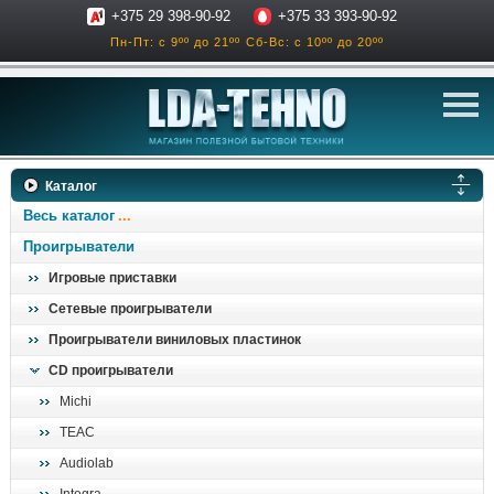
+375 29 398-90-92
+375 33 393-90-92
Пн-Пт: с 9ºº до 21ºº
Сб-Вс: с 10ºº до 20ºº
телевизоры
Каталог
аксессуары для тв
Весь каталог
звук и акустика
Проигрыватели
Игровые приставки
ресиверы, усилители
Сетевые проигрыватели
проигрыватели
Проигрыватели виниловых пластинок
климатехника
CD проигрыватели
отопительные котлы
Michi
дом, сад, стройка
TEAC
Audiolab
о нас