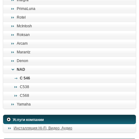
Integra
поиск
PrimaLuna
Rotel
McIntosh
Roksan
Arcam
Marantz
Denon
NAD
C 546
C538
C568
Yamaha
Услуги компании
Инсталляция Hi-Fi, Видео, Аудио