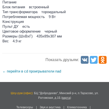
Питание
Блок питания встроенный
Тип трансформатора тороидальный
Потребляемая мощность 9 Вт
Конструкция
Пульт ДУ есть
Цветовое оформление черный
Размеры (ШхВхГ) 435x89x307 мм
Вес 4.9 кг
Показать друзьям:
перейти в cd проигрыватели nad
←
Шоу-рум (офис):
БЦ "Добродеево",
Минский р-н, п.Тарасово, ул.
Ратомская, д.1Б
(
карта
)
Телевизоры
|
Звук и акустика
|
Климатехника
|