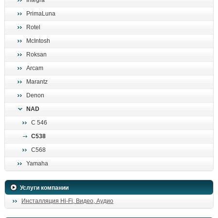
Integra
поиск
PrimaLuna
Rotel
McIntosh
Roksan
Arcam
Marantz
Denon
NAD
C 546
C538
C568
Yamaha
Услуги компании
Инсталляция Hi-Fi, Видео, Аудио