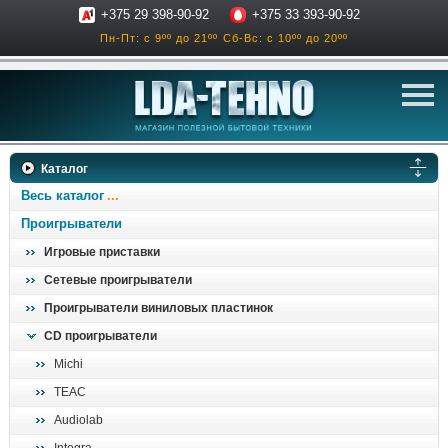
+375 29 398-90-92
+375 33 393-90-92
Пн-Пт: с 9ºº до 21ºº
Сб-Вс: с 10ºº до 20ºº
телевизоры
Каталог
аксессуары для тв
Весь каталог
звук и акустика
Проигрыватели
Игровые приставки
ресиверы, усилители
Сетевые проигрыватели
проигрыватели
Проигрыватели виниловых пластинок
климатехника
CD проигрыватели
отопительные котлы
Michi
дом, сад, стройка
TEAC
Audiolab
о нас