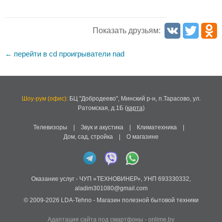
Показать друзьям:
перейти в cd проигрыватели nad
←
Шоу-рум (офис):
БЦ "Добродеево",
Минский р-н, п.Тарасово, ул.
Ратомская, д.1Б
(
карта
)
Телевизоры
|
Звук и акустика
|
Климатехника
|
Дом, сад, стройка
|
О магазине
Оказание услуг -
ЧУП «ТЕХНОВИНЕР»
,
УНП 693330332
,
aladim301080@gmail.com
© 2009-2026
LDA-Tehno
- Магазин полезной бытовой техники
Адаптация сайта под смартфоны
-
onlime.by