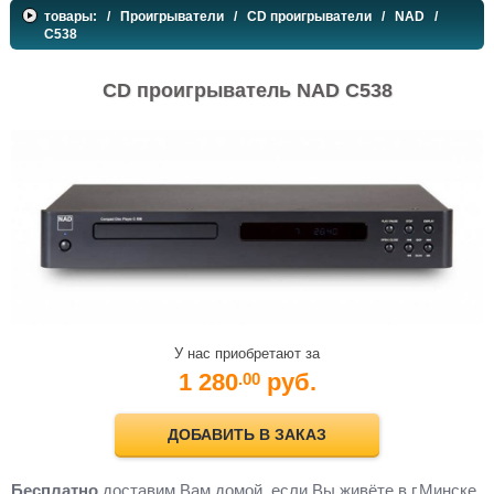
товары:
/
Проигрыватели
/
CD проигрыватели
/
NAD
/
C538
CD проигрыватель NAD C538
У нас приобретают за
1 280
руб.
.00
ДОБАВИТЬ В ЗАКАЗ
Бесплатно
доставим Вам домой, если Вы живёте в г.Минске,