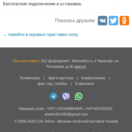
Бесплатное подключение и установка.
Показать друзьям:
перейти в игровые приставки sony
←
Шоу-рум (офис):
БЦ "Добродеево",
Минский р-н, п.Тарасово, ул.
Ратомская, д.1Б
(
карта
)
Телевизоры
|
Звук и акустика
|
Климатехника
|
Дом, сад, стройка
|
О магазине
Оказание услуг -
ЧУП «ТЕХНОВИНЕР»
,
УНП 693330332
,
aladim301080@gmail.com
© 2009-2026
LDA-Tehno
- Магазин полезной бытовой техники