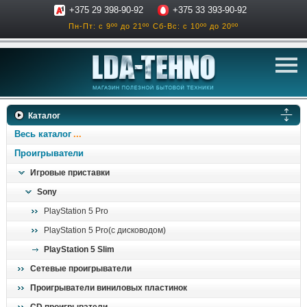
+375 29 398-90-92
+375 33 393-90-92
Пн-Пт: с 9ºº до 21ºº
Сб-Вс: с 10ºº до 20ºº
телевизоры
Каталог
аксессуары для тв
Весь каталог
звук и акустика
Проигрыватели
Игровые приставки
ресиверы, усилители
Sony
проигрыватели
PlayStation 5 Pro
климатехника
PlayStation 5 Pro(с дисководом)
отопительные котлы
PlayStation 5 Slim
дом, сад, стройка
Сетевые проигрыватели
Проигрыватели виниловых пластинок
о нас