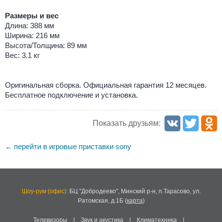
Размеры и вес
Длина: 388 мм
Ширина: 216 мм
Высота/Толщина: 89 мм
Вес: 3.1 кг
Оригинальная сборка. Официальная гарантия 12 месяцев.
Бесплатное подключение и установка.
Показать друзьям:
перейти в игровые приставки sony
←
Шоу-рум (офис):
БЦ "Добродеево",
Минский р-н, п.Тарасово, ул.
Ратомская, д.1Б
(
карта
)
Телевизоры
|
Звук и акустика
|
Климатехника
|