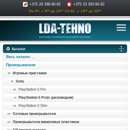
+375 29 398-90-92
+375 33 393-90-92
Пн-Пт: с 9ºº до 21ºº
Сб-Вс: с 10ºº до 20ºº
телевизоры
Каталог
аксессуары для тв
Весь каталог
звук и акустика
Проигрыватели
Игровые приставки
ресиверы, усилители
Sony
проигрыватели
PlayStation 5 Pro
климатехника
PlayStation 5 Pro(с дисководом)
отопительные котлы
PlayStation 5 Slim
дом, сад, стройка
Сетевые проигрыватели
Проигрыватели виниловых пластинок
о нас