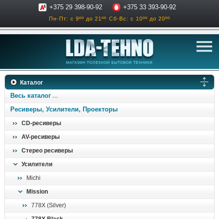
+375 29 398-90-92
+375 33 393-90-92
Пн-Пт: с 9ºº до 21ºº
Сб-Вс: с 10ºº до 20ºº
телевизоры
Каталог
аксессуары для тв
Весь каталог
звук и акустика
Ресиверы, Усилители, Проекторы
CD-ресиверы
ресиверы, усилители
AV-ресиверы
проигрыватели
Стерео ресиверы
климатехника
Усилители
отопительные котлы
Michi
дом, сад, стройка
Mission
778X (Silver)
о нас