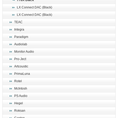
778X Black
поиск
LX Connect DAC (Black)
LX Connect DAC (Black)
TEAC
Integra
Paradigm
Audiolab
Monitor Audio
Pro-Ject
Artcoustic
PrimaLuna
Rotel
McIntosh
PS Audio
Hegel
Roksan