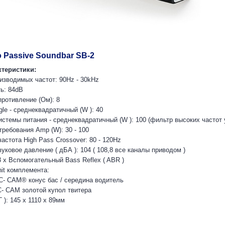
o Passive Soundbar SB-2
теристики:
изводимых частот: 90Hz - 30kHz
ь: 84dB
ротивление (Ом): 8
le - среднеквадратичный (W ): 40
стемы питания - среднеквадратичный (W ): 100 (фильтр высоких частот 
ребования Amp (W): 30 - 100
астота High Pass Crossover: 80 - 120Hz
ковое давление ( дБА ): 104 ( 108,8 все каналы приводом )
3 х Вспомогательный Bass Reflex ( ABR )
nit комплемента:
) C- CAM® конус бас / середина водитель
) C- CAM золотой купол твитера
): 145 x 1110 х 89мм