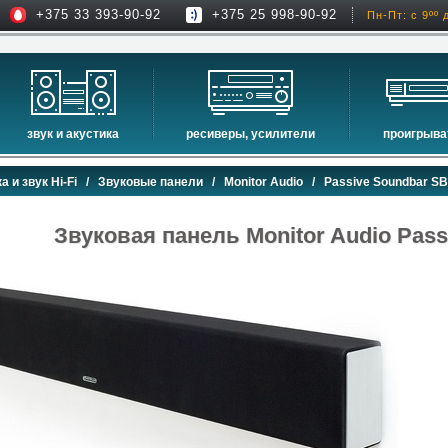
+375 33 393-90-92
+375 25 998-90-92
Пн-Пт: с 9ºº 
звук и акустика
ресиверы, усилители
проигрыва
hi-fi акустика
проекторы
сетевые пр
а и звук Hi-Fi
/
Звуковые панели
/
Monitor Audio
/ Passive Soundbar SB
музыкальные центры
экраны для проекторов
проигрыват
домашние кинотеатры
интерактивные доски
blu-ray пр
Звуковая панель Monitor Audio Pass
сабвуферы
av-ресиверы
cd проигры
встраиваемая акустика
стерео ресиверы
комплекты акустики
усилители
стойки для акустики
преобразователи, накопители и др.
звуковые проекторы
звуковые панели
шумоизоляция