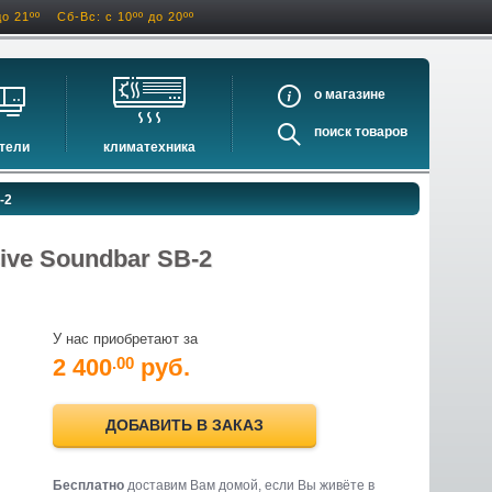
до 21ºº
Сб-Вс: с 10ºº до 20ºº
о
поиск
тели
климатехника
оигрыватели
кондиционеры
-2
ели виниловых дисков
очистители и увлажнители воздуха
оигрыватели
осушители воздуха
ive Soundbar SB-2
ватели
водонагреватели электрические
водонагреватели газовые
У нас приобретают за
бойлеры косвенного нагрева
2 400
руб.
.00
инфракрасные обогреватели
баки и ёмкости
ДОБАВИТЬ В ЗАКАЗ
автоматика и принадлежности
отопительные котлы
Бесплатно
доставим Вам домой, если Вы живёте в