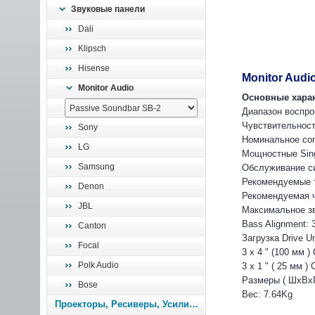
Звуковые панели
Dali
Klipsch
Hisense
Monitor Audi
Monitor Audio
Основные харак
Диапазон воспро
Чувствительност
Sony
Номинальное соп
LG
Мощностные Sing
Samsung
Обслуживание си
Рекомендуемые т
Denon
Рекомендуемая ч
JBL
Максимальное зву
Bass Alignment: 
Canton
Загрузка Drive U
Focal
3 х 4 " (100 мм 
Polk Audio
3 х 1 " ( 25 мм 
Размеры ( ШхВхГ 
Bose
Вес: 7.64Kg
Проекторы, Ресиверы, Усилители