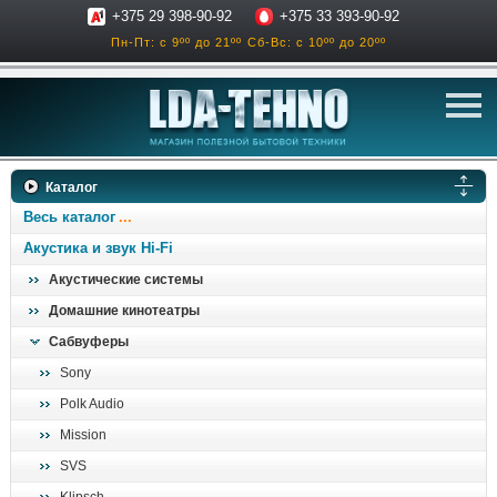
+375 29 398-90-92
+375 33 393-90-92
Пн-Пт: с 9ºº до 21ºº
Сб-Вс: с 10ºº до 20ºº
телевизоры
Каталог
аксессуары для тв
Весь каталог
звук и акустика
Акустика и звук Hi-Fi
Акустические системы
ресиверы, усилители
Домашние кинотеатры
проигрыватели
Сабвуферы
климатехника
Sony
отопительные котлы
Polk Audio
дом, сад, стройка
Mission
SVS
о нас