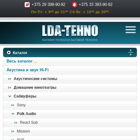
+375 29 398-90-92
+375 33 393-90-92
Пн-Пт: с 9ºº до 21ºº
Сб-Вс: с 10ºº до 20ºº
телевизоры
Каталог
аксессуары для тв
Весь каталог
звук и акустика
Акустика и звук Hi-Fi
Акустические системы
ресиверы, усилители
Домашние кинотеатры
проигрыватели
Сабвуферы
климатехника
Sony
отопительные котлы
Polk Audio
дом, сад, стройка
React Sub
Mission
о нас