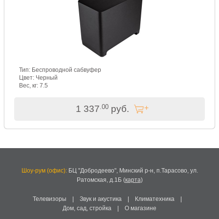
Тип: Беспроводной сабвуфер
Цвет: Черный
Вес, кг: 7.5
.00
1 337
руб.
Шоу-рум (офис):
БЦ "Добродеево",
Минский р-н, п.Тарасово, ул.
Ратомская, д.1Б
(
карта
)
Телевизоры
|
Звук и акустика
|
Климатехника
|
Дом, сад, стройка
|
О магазине