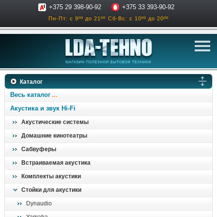
+375 29 398-90-92
+375 33 393-90-92
Пн-Пт: с 9ºº до 21ºº
Сб-Вс: с 10ºº до 20ºº
телевизоры
Каталог
аксессуары для тв
Весь каталог
звук и акустика
Акустика и звук Hi-Fi
Акустические системы
ресиверы, усилители
Домашние кинотеатры
проигрыватели
Сабвуферы
климатехника
Встраиваемая акустика
отопительные котлы
Комплекты акустики
дом, сад, стройка
Стойки для акустики
Dynaudio
о нас