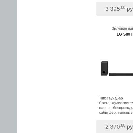
.00
3 395
ру
Звуковая па
LG S80T
Тип: саундбар
Состав аудиосистем
панель, беспровод
сабвуфер, тыловые
Количество каналов:
Мощность (RMS): 5
.00
2 370
ру