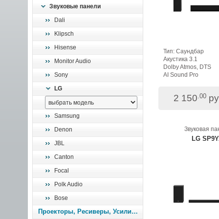
Звуковые панели
Dali
Klipsch
Hisense
Тип: Саундбар
Акустика 3.1
Monitor Audio
Dolby Atmos, DTS
Sony
AI Sound Pro
LG
.00
2 150
ру
Samsung
Звуковая па
Denon
LG SP9Y
JBL
Canton
Focal
Polk Audio
Bose
Проекторы, Ресиверы, Усилители