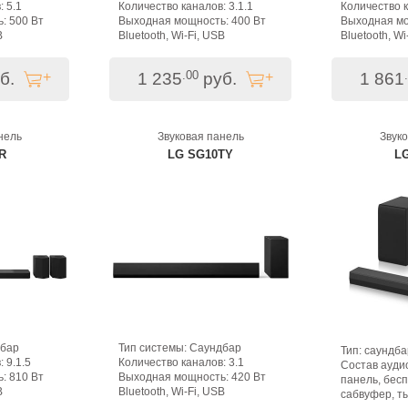
 5.1
Количество каналов: 3.1.1
Количество к
: 500 Вт
Выходная мощность: 400 Вт
Выходная мо
B
Bluetooth, Wi-Fi, USB
Bluetooth, Wi
.00
б.
1 235
руб.
1 861
нель
Звуковая панель
Звук
R
LG SG10TY
L
дбар
Тип системы: Саундбар
Тип: саундба
 9.1.5
Количество каналов: 3.1
Состав ауди
: 810 Вт
Выходная мощность: 420 Вт
панель, бес
B
Bluetooth, Wi-Fi, USB
сабвуфер, т