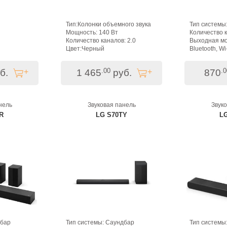
Тип:Колонки объемного звука
Тип системы
Мощность: 140 Вт
Количество к
Количество каналов: 2.0
Выходная мо
Цвет:Черный
Bluetooth, Wi
.00
.0
б.
1 465
руб.
870
нель
Звуковая панель
Звук
R
LG S70TY
L
дбар
Тип системы: Саундбар
Тип системы