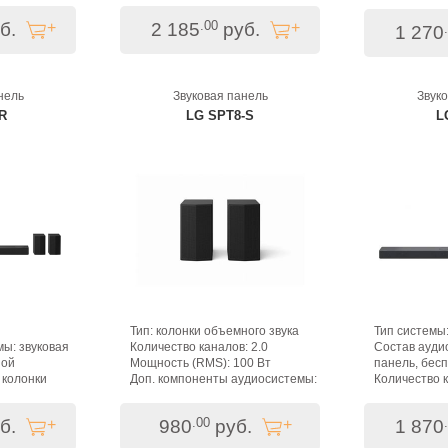
Количество к
Мощность (R
.00
б.
2 185
руб.
1 270
нель
Звуковая панель
Звук
R
LG SPT8-S
L
Тип: колонки объемного звука
Тип системы
ы: звуковая
Количество каналов: 2.0
Состав ауди
ной
Мощность (RMS): 100 Вт
панель, бес
 колонки
Доп. компоненты аудиосистемы:
Количество к
 5.1.3
S70TY
Мощность (R
80 Вт
SG10TY
.00
б.
980
руб.
1 870