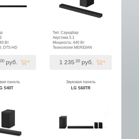
ар
Тип: Саундбар
.2
Акустика 5.1
40 Вт
Мощность: 440 Вт
D, DTS-HD
Технологии MERIDIAN
.00
.00
руб.
1 235
руб.
овая панель
Звуковая панель
G S40T
LG S60TR