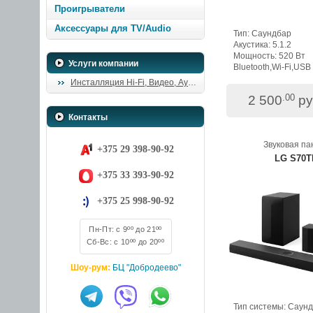
Проигрыватели
Аксессуары для TV/Audio
Тип: Саундбар
Акустика: 5.1.2
Мощность: 520 Вт
Услуги компании
Bluetooth,Wi-Fi,USB
Инсталляция Hi-Fi, Видео, Аудио
.00
2 500
ру
Контакты
Звуковая па
+375 29 398-90-92
LG S70T
+375 33 393-90-92
+375 25 998-90-92
Пн-Пт: с 9ºº до 21ºº
Сб-Вс: с 10ºº до 20ºº
Шоу-рум:
БЦ "Добродеево"
Тип системы: Саун