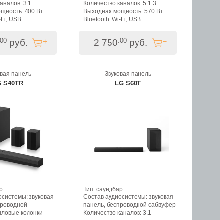
аналов: 3.1
Количество каналов: 5.1.3
щность: 400 Вт
Выходная мощность: 570 Вт
-Fi, USB
Bluetooth, Wi-Fi, USB
.00
.00
руб.
2 750
руб.
овая панель
Звуковая панель
G S40TR
LG S60T
р
Тип: саундбар
осистемы: звуковая
Состав аудиосистемы: звуковая
проводной
панель, беспроводной сабвуфер
ыловые колонки
Количество каналов: 3.1