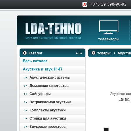
+375 29 398-90-92
телевизоры
телевизоры
Каталог
товары:
/
Акустик
аксессуары для тв
Весь каталог
Акустика и звук Hi-Fi
Акустические системы
Домашние кинотеатры
Сабвуферы
Звуковая па
LG G1
Встраиваемая акустика
Комплекты акустики
Стойки для акустики
Звуковые проекторы