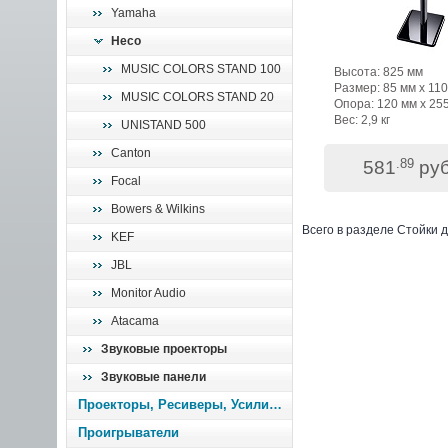
Yamaha
Heco
MUSIC COLORS STAND 100
Высота: 825 мм
Размер: 85 мм х 11
MUSIC COLORS STAND 20
Опора: 120 мм х 25
Вес: 2,9 кг
UNISTAND 500
Canton
.89
581
руб
Focal
Bowers & Wilkins
Всего в разделе
Стойки д
KEF
JBL
Monitor Audio
Atacama
Звуковые проекторы
Звуковые панели
Проекторы, Ресиверы, Усилители
Проигрыватели