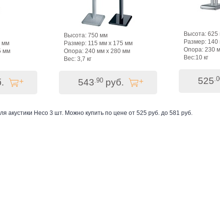
Высота: 625
Высота: 750 мм
Размер: 140 
0 мм
Размер: 115 мм х 175 мм
Опора: 230 м
5 мм
Опора: 240 мм х 280 мм
Вес:10 кг
Вес: 3,7 кг
.0
525
.90
.
543
руб.
ля акустики Heco
3
шт. Можно купить по цене от
525
руб. до
581
руб
.