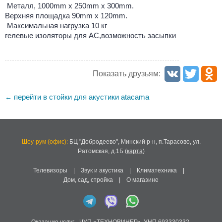
Металл, 1000mm x 250mm x 300mm.
Верхняя площадка 90mm x 120mm.
Максимальная нагрузка 10 кг
гелевые изоляторы для АС,возможность засыпки
Показать друзьям:
перейти в стойки для акустики atacama
←
Шоу-рум (офис):
БЦ "Добродеево",
Минский р-н, п.Тарасово, ул.
Ратомская, д.1Б
(
карта
)
Телевизоры
|
Звук и акустика
|
Климатехника
|
Дом, сад, стройка
|
О магазине