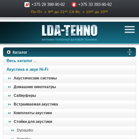
+375 29 398-90-92
+375 33 393-90-92
Пн-Пт: с 9ºº до 21ºº
Сб-Вс: с 10ºº до 20ºº
телевизоры
Каталог
аксессуары для тв
Весь каталог
звук и акустика
Акустика и звук Hi-Fi
Акустические системы
ресиверы, усилители
Домашние кинотеатры
проигрыватели
Сабвуферы
климатехника
Встраиваемая акустика
отопительные котлы
Комплекты акустики
дом, сад, стройка
Стойки для акустики
Dynaudio
о нас