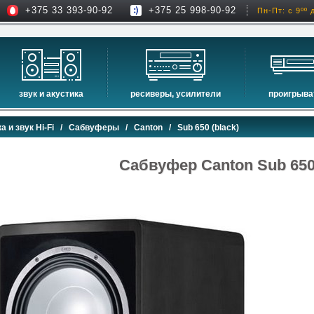
+375 33 393-90-92
+375 25 998-90-92
Пн-Пт: с 9ºº 
звук и акустика
ресиверы, усилители
проигрыва
hi-fi акустика
проекторы
сетевые пр
а и звук Hi-Fi
/
Сабвуферы
/
Canton
/ Sub 650 (black)
музыкальные центры
экраны для проекторов
проигрыват
домашние кинотеатры
интерактивные доски
blu-ray пр
Сабвуфер Canton Sub 650 
сабвуферы
av-ресиверы
cd проигры
встраиваемая акустика
стерео ресиверы
комплекты акустики
усилители
стойки для акустики
преобразователи, накопители и др.
звуковые проекторы
звуковые панели
шумоизоляция