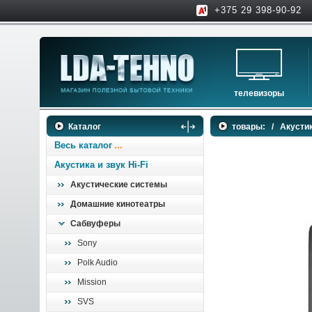
+375 29 398-90-92
телевизоры
телевизоры
Каталог
товары:
/
Акустик
аксессуары для тв
Весь каталог
Акустика и звук Hi-Fi
Акустические системы
Домашние кинотеатры
Сабвуферы
Sony
Polk Audio
Mission
SVS