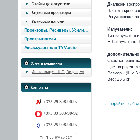
Стойки для акустики
Диапазон воспро
Частота кроссове
Звуковые проекторы
Регулировка час
Звуковые панели
Излучатели:
Проекторы, Ресиверы, Усилители
Тип излучателей
Проигрыватели
НЧ-излучатель: 
Аксессуары для TV/Audio
Дополнительно
Съемная решетка
Услуги компании
Цвет корпуса: bl
Инсталляция Hi-Fi, Видео, Аудио
Размеры (Ш х В х
Вес: 23.5 кг
Контакты
+375 29 398-90-92
←
перейти в сабву
+375 33 393-90-92
+375 25 998-90-92
Пн-Пт: с 9ºº до 21ºº