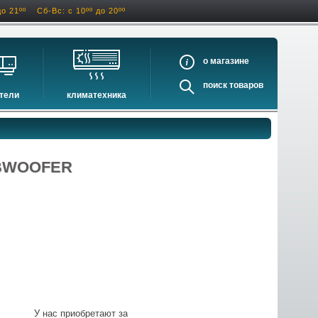
до 21ºº
Сб-Вс: с 10ºº до 20ºº
о
поиск
тели
климатехника
оигрыватели
кондиционеры
ели виниловых дисков
очистители и увлажнители воздуха
оигрыватели
осушители воздуха
UBWOOFER
ватели
водонагреватели электрические
водонагреватели газовые
бойлеры косвенного нагрева
инфракрасные обогреватели
баки и ёмкости
автоматика и принадлежности
отопительные котлы
У нас приобретают за