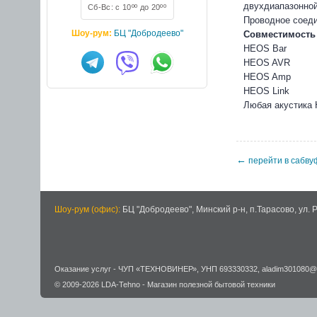
двухдиапазонной 
Сб-Вс: с 10ºº до 20ºº
Проводное соеди
Шоу-рум:
БЦ "Добродеево"
Совместимость 
HEOS Bar
HEOS AVR
HEOS Amp
HEOS Link
Любая акустика 
←
перейти в сабв
Шоу-рум (офис):
БЦ "Добродеево",
Минский р-н, п.Тарасово, ул. 
Оказание услуг -
ЧУП «ТЕХНОВИНЕР»
,
УНП 693330332
,
aladim301080@
© 2009-2026
LDA-Tehno
- Магазин полезной бытовой техники