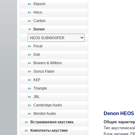
Klipsch
Heco
Canton
Denon
Focal
Dali
Bowers & Wilkins
Sonus Faber
KEF
Triangle
JBL
Cambridge Audio
Denon HEO
Monitor Audio
Общие характер
Встраиваемая акустика
Тип акустическо
Комплекты акустики
Блок питания 230