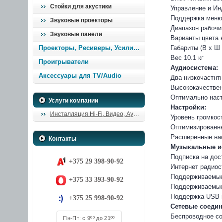
Стойки для акустики
Управление и Ин
Поддержка меню 
Звуковые проекторы
Диапазон рабочих
Звуковые панели
Варианты цвета 
Проекторы, Ресиверы, Усилители
Габариты (В x Ш 
Вес 10.1 кг
Проигрыватели
Аудиосистема:
Аксессуары для TV/Audio
Два низкочастнт
Высококачестве
Оптимально нас
Услуги компании
Настройки:
Инсталляция Hi-Fi, Видео, Аудио
Уровень громкос
Оптимизированны
Расширенные нас
Контакты
Музыкальные и
Подписка на дос
+375 29 398-90-92
Интернет радиос
Поддерживаемые 
+375 33 393-90-92
Поддерживаемые
Поддержка USB 
+375 25 998-90-92
Сетевые соедин
Беспроводное со
Пн-Пт: с 9ºº до 21ºº