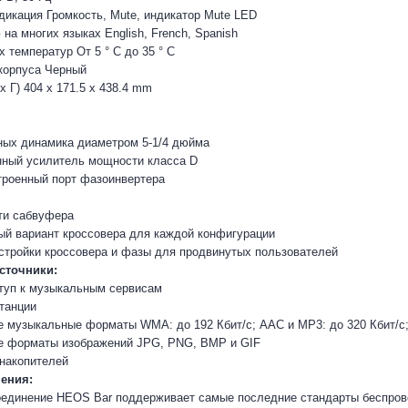
дикация Громкость, Mute, индикатор Mute LED
на многих языках English, French, Spanish
 температур От 5 ° C до 35 ° C
корпуса Черный
x Г) 404 x 171.5 x 438.4 mm
ных динамика диаметром 5-1/4 дюйма
нный усилитель мощности класса D
троенный порт фазоинвертера
ти сабвуфера
й вариант кроссовера для каждой конфигурации
тройки кроссовера и фазы для продвинутых пользователей
сточники:
туп к музыкальным сервисам
танции
музыкальные форматы WMA: до 192 Кбит/с; AAC и MP3: до 320 Кбит/с; 
 форматы изображений JPG, PNG, BMP и GIF
накопителей
ения:
единение HEOS Bar поддерживает самые последние стандарты беспрово