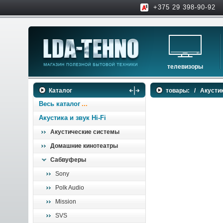
+375 29 398-90-92
телевизоры
телевизоры
Каталог
товары:
/
Акустик
аксессуары для тв
Весь каталог
Акустика и звук Hi-Fi
Акустические системы
Домашние кинотеатры
Сабвуферы
Sony
Polk Audio
Mission
SVS