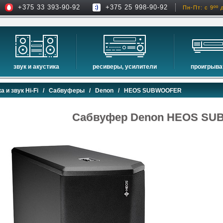
+375 33 393-90-92
+375 25 998-90-92
Пн-Пт: с 9ºº 
звук и акустика
ресиверы, усилители
проигрыва
hi-fi акустика
проекторы
сетевые пр
а и звук Hi-Fi
/
Сабвуферы
/
Denon
/ HEOS SUBWOOFER
музыкальные центры
экраны для проекторов
проигрыват
домашние кинотеатры
интерактивные доски
blu-ray пр
Сабвуфер Denon HEOS S
сабвуферы
av-ресиверы
cd проигры
встраиваемая акустика
стерео ресиверы
комплекты акустики
усилители
стойки для акустики
преобразователи, накопители и др.
звуковые проекторы
звуковые панели
шумоизоляция