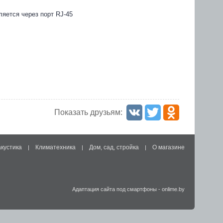
яется через порт RJ-45
Показать друзьям:
акустика
Климатехника
Дом, сад, стройка
О магазине
|
|
|
Адаптация сайта под смартфоны
-
onlime.by