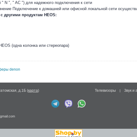
" N ", " AC ") для надежного подключения к сети
нение Подключение к домашней или офисной локальной сети осуществл
с другими продуктам HEOS:
HEOS (одна колонка или стереопара)
уферы denon
Ратомская, д.1Б
(
карта
)
Телевизоры
Звук и 
|
gmail.com