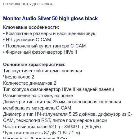
возможность доставки.
Monitor Audio Silver 50 high gloss black
Ключевые особенности:
• Компактные размеры и насыщенный звук
• НЧ-динамики C-CAM
• Позолоченный купол твитера C-CAM
• Фирменный фазоинвертор HiVe II
Основные характеристики:
Тип акустической системы полочная
Число полос 2
Количество динамиков 2
Тип корпуса фазоинвертор HiVe II на задней панели
Размещение на стойке, на полке
Диаметр и тип твитера 25 мм, позолоченная купольная
мембрана из материала C-CAM
Диаметр и тип НЧ-излучателя 5,25 дюймов, диффузор из C-
CAM, технология RST, литое полимерное шасси
Частотный диапазон 52 Гц - 35000 Гц (± 6 дБ)
Чувствительность 87 дБ (1 Вт / 1 м)
Номинальный импеданс 8 Ом