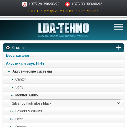
+375 29 398-90-92
+375 33 393-90-92
Пн-Пт: с 9ºº до 21ºº
Сб-Вс: с 10ºº до 20ºº
телевизоры
Каталог
аксессуары для тв
Весь каталог
звук и акустика
Акустика и звук Hi-Fi
Акустические системы
ресиверы, усилители
Canton
проигрыватели
Sony
климатехника
Monitor Audio
отопительные котлы
дом, сад, стройка
Bowers & Wilkins
Heco
о нас