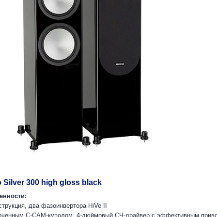
 Silver 300 high gloss black
енности:
струкция, два фазоинвертора HiVe II
олоченным С-CAM-куполом, 4-дюймовый СЧ-драйвер с эффективным прив