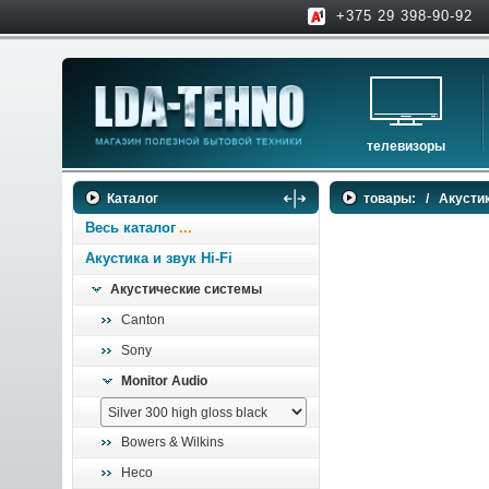
+375 29 398-90-92
телевизоры
телевизоры
Каталог
товары:
/
Акустик
аксессуары для тв
Весь каталог
Акустика и звук Hi-Fi
Акустические системы
Canton
Sony
Monitor Audio
Bowers & Wilkins
Heco