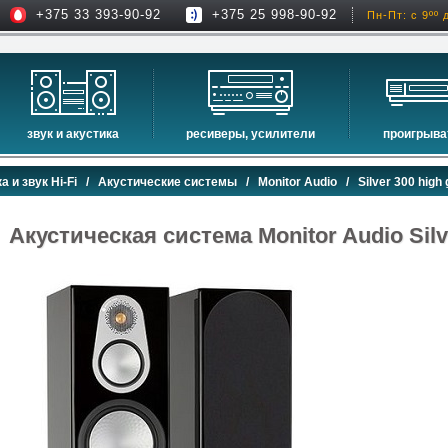
+375 33 393-90-92
+375 25 998-90-92
Пн-Пт: с 9ºº 
звук и акустика
ресиверы, усилители
проигрыва
hi-fi акустика
проекторы
сетевые пр
а и звук Hi-Fi
/
Акустические системы
/
Monitor Audio
/ Silver 300 high 
музыкальные центры
экраны для проекторов
проигрыват
домашние кинотеатры
интерактивные доски
blu-ray пр
Акустическая система Monitor Audio Silve
сабвуферы
av-ресиверы
cd проигры
встраиваемая акустика
стерео ресиверы
комплекты акустики
усилители
стойки для акустики
преобразователи, накопители и др.
звуковые проекторы
звуковые панели
шумоизоляция