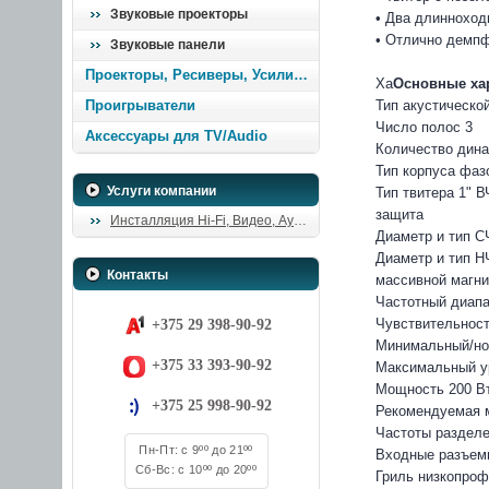
Звуковые проекторы
• Два длиннохо
• Отлично демпф
Звуковые панели
Проекторы, Ресиверы, Усилители
Ха
Основные хар
Проигрыватели
Тип акустическо
Число полос 3
Аксессуары для TV/Audio
Количество дина
Тип корпуса фазо
Услуги компании
Тип твитера 1" 
защита
Инсталляция Hi-Fi, Видео, Аудио
Диаметр и тип С
Диаметр и тип Н
Контакты
массивной магни
Частотный диапаз
Чувствительность
+375 29 398-90-92
Минимальный/но
+375 33 393-90-92
Максимальный ур
Мощность 200 В
+375 25 998-90-92
Рекомендуемая м
Частоты разделе
Пн-Пт: с 9ºº до 21ºº
Входные разъем
Сб-Вс: с 10ºº до 20ºº
Гриль низкопроф