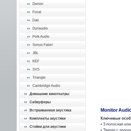
Denon
Focal
Dali
Dynaudio
Polk Audio
Sonus Faber
JBL
KEF
SVS
Triangle
Cambridge Audio
Домашние кинотеатры
Сабвуферы
Monitor Audio
Встраиваемая акустика
Ключевые особ
Комплекты акустики
• 3-полосная кон
Стойки для акустики
• Твитер с поз