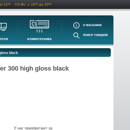
до 21ºº
Сб-Вс: с 10ºº до 20ºº
о
поиск
тели
климатехника
оигрыватели
кондиционеры
gloss black
ели виниловых дисков
очистители и увлажнители воздуха
оигрыватели
осушители воздуха
r 300 high gloss black
ватели
водонагреватели электрические
водонагреватели газовые
бойлеры косвенного нагрева
инфракрасные обогреватели
баки и ёмкости
автоматика и принадлежности
отопительные котлы
У нас приобретают за