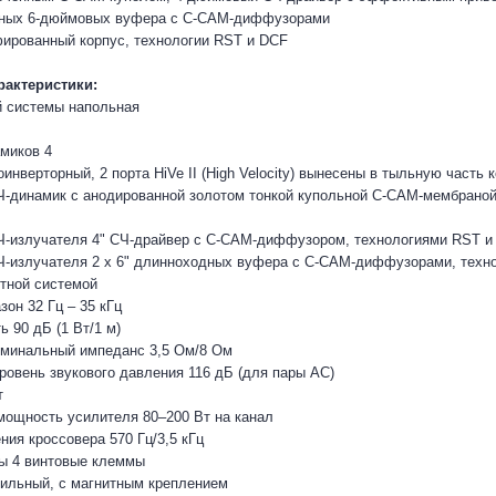
дных 6-дюймовых вуфера с C-CAM-диффузорами
ированный корпус, технологии RST и DCF
актеристики:
й системы напольная
миков 4
инверторный, 2 порта HiVe II (High Velocity) вынесены в тыльную часть 
ВЧ-динамик с анодированной золотом тонкой купольной C-CAM-мембрано
Ч-излучателя 4" СЧ-драйвер с C-CAM-диффузором, технологиями RST и
Ч-излучателя 2 х 6" длинноходных вуфера с C-CAM-диффузорами, техн
тной системой
он 32 Гц – 35 кГц
 90 дБ (1 Вт/1 м)
минальный импеданс 3,5 Ом/8 Ом
овень звукового давления 116 дБ (для пары АС)
т
ощность усилителя 80–200 Вт на канал
ния кроссовера 570 Гц/3,5 кГц
ы 4 винтовые клеммы
ильный, с магнитным креплением