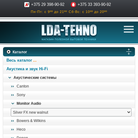
+375 29 398-90-92
+375 33 393-90-92
Пн-Пт: с 9ºº до 21ºº
Сб-Вс: с 10ºº до 20ºº
телевизоры
Каталог
аксессуары для тв
Весь каталог
звук и акустика
Акустика и звук Hi-Fi
Акустические системы
ресиверы, усилители
Canton
проигрыватели
Sony
климатехника
Monitor Audio
отопительные котлы
дом, сад, стройка
Bowers & Wilkins
Heco
о нас